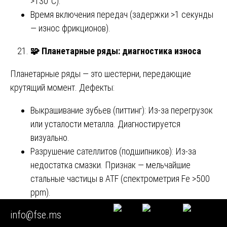
>130°C).
Время включения передач (задержки >1 секунды
— износ фрикционов).
🧩 Планетарные ряды: диагностика износа
Планетарные ряды — это шестерни, передающие
крутящий момент. Дефекты:
Выкрашивание зубьев (питтинг): Из-за перегрузок
или усталости металла. Диагностируется
визуально.
Разрушение сателлитов (подшипников): Из-за
недостатка смазки. Признак — мельчайшие
стальные частицы в ATF (спектрометрия Fe >500
ppm).
Износ торцов шестерен: Приводит к осевому
info@fse.ms
люфту и шуму.