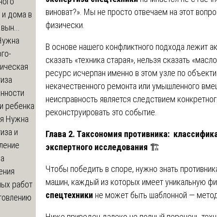
ного
виноват?». Мы не просто отвечаем на этот вопр
 и дома в
физически.
вын...
ужна
В основе нашего конфликтного подхода лежит ак
го-
сказать «техника старая», нельзя сказать «масл
гическая
ресурс исчерпан именно в этом узле по объекти
тиза
некачественного ремонта или умышленного вмеш
анности
неисправность является следствием конкретног
и ребенка
реконструировать это событие.
я
Нужна
иза и
Глава 2. Таксономия противника: классифик
ление
экспертного исследования
🏗️
ва
Чтобы победить в споре, нужно знать противник
ения
машин, каждый из которых имеет уникальную ф
ных работ
спецтехники
не может быть шаблонной — методо
отовлению
Ниже приведен далеко не полный перечень техн