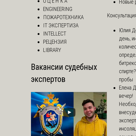
О Ц Е Н К А
Новые 
ENGINEERING
Консультация
ПОЖАРОТЕХНИКА
IT ЭКСПЕРТИЗА
Юлия
Д
INTELLECT
день, и
РЕЦЕНЗИЯ
количе
LIBRARY
опреде
битрекс
Вакансии судебных
спирте
экспертов
пробы
Елена
Д
вечер!
Необхо
внесуд
экспер
инсоля