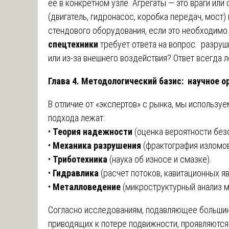
её в конкретном узле. Агрегаты — это враги или
(двигатель, гидронасос, коробка передач, мост
стендового оборудования, если это необходимо
спецтехники
требует ответа на вопрос: разруши
или из-за внешнего воздействия? Ответ всегда 
Глава 4. Методологический базис: научное 
В отличие от «экспертов» с рынка, мы используе
подхода лежат:
•
Теория надежности
(оценка вероятности без
•
Механика разрушения
(фрактография изломов
•
Триботехника
(наука об износе и смазке).
•
Гидравлика
(расчет потоков, кавитационных яв
•
Металловедение
(микроструктурный анализ м
Согласно исследованиям, подавляющее большинс
приводящих к потере подвижности, проявляются