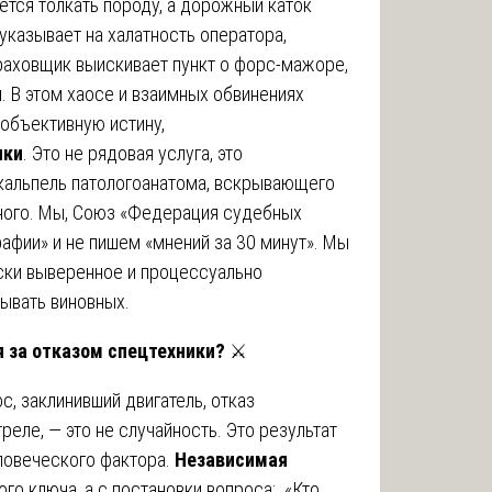
ется толкать породу, а дорожный каток
указывает на халатность оператора,
траховщик выискивает пункт о форс-мажоре,
. В этом хаосе и взаимных обвинениях
объективную истину,
ики
. Это не рядовая услуга, это
скальпель патологоанатома, вскрывающего
вного. Мы, Союз «Федерация судебных
рафии» и не пишем «мнений за 30 минут». Мы
ски выверенное и процессуально
ывать виновных.
я за отказом спецтехники?
⚔️
, заклинивший двигатель, отказ
реле, — это не случайность. Это результат
еловеческого фактора.
Независимая
ого ключа, а с постановки вопроса: «Кто