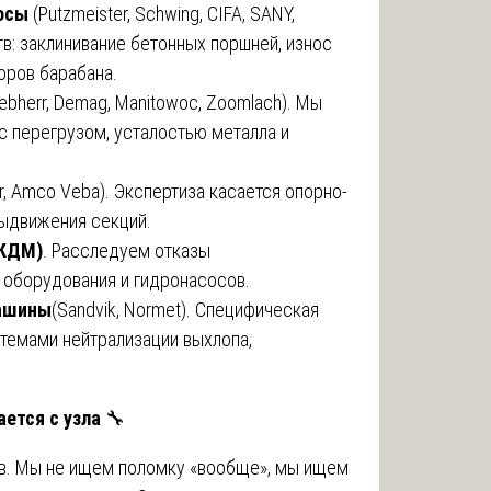
сосы
(Putzmeister, Schwing, CIFA, SANY,
тв: заклинивание бетонных поршней, износ
оров барабана.
Liebherr, Demag, Manitowoc, Zoomlach). Мы
с перегрузом, усталостью металла и
nger, Amco Veba). Экспертиза касается опорно-
выдвижения секций.
(КДМ)
. Расследуем отказы
 оборудования и гидронасосов.
машины
(Sandvik, Normet). Специфическая
стемами нейтрализации выхлопа,
ается с узла
🔧
ов. Мы не ищем поломку «вообще», мы ищем