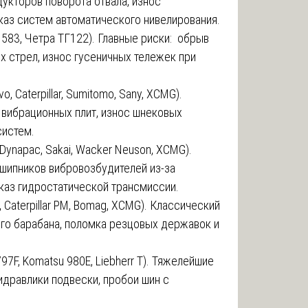
укторов поворота отвала, износ
каз систем автоматического нивелирования.
ar 583, Четра ТГ122). Главные риски: обрыв
 стрел, износ гусеничных тележек при
vo, Caterpillar, Sumitomo, Sany, XCMG).
вибрационных плит, износ шнековых
систем.
ynapac, Sakai, Wacker Neuson, XCMG).
шипников вибровозбудителей из-за
тказ гидростатической трансмиссии.
, Caterpillar PM, Bomag, XCMG). Классический
го барабана, поломка резцовых державок и
r 797F, Komatsu 980E, Liebherr T). Тяжелейшие
идравлики подвески, пробои шин с