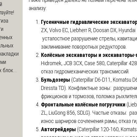
й
анализу:
вуйте!
тиза
Гусеничные гидравлические экскават
ти
ZX, Volvo EC, Liebherr R, Doosan DX, Hyunda
енных
усталостное разрушение стрелы, кавитаци
ельных
заклинивание поворотных редукторов.
закладки
Колёсные экскаваторы и экскаваторы-
ами
Hidromek, JCB 3CX, Case 580, Caterpillar 
 блок...
отказ гидромеханических трансмиссий.
Бульдозеры
(Caterpillar D6-D11, Komatsu D
Dressta TD). Конфликтные зоны: разрушен
фрикционов и тормозов, поломка рыхлител
Фронтальные колёсные погрузчики
(Lie
ZL, LiuGong 856, SDLG). Частые отказы: р
износ шарниров сочленения рамы, отказ г
Автогрейдеры
(Caterpillar 120-160, Koma