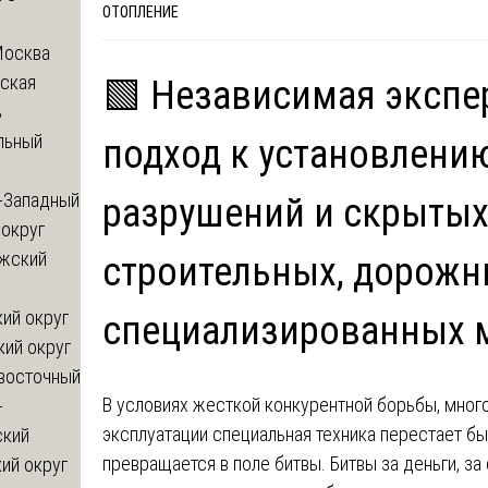
ОТОПЛЕНИЕ
Москва
ская
🟩 Независимая экспе
ь
льный
подход к установлению
-Западный
разрушений и скрытых
округ
жский
строительных, дорожн
ий округ
специализированных 
кий округ
восточный
В условиях жесткой конкурентной борьбы, мног
-
эксплуатации специальная техника перестает б
ский
превращается в поле битвы. Битвы за деньги, за
ий округ