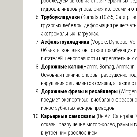
расследуем выход из строя червячных ред
гидроцилиндров управления колесами и от
Трубоукладчики
(Komatsu D355, Caterpill
грузовых лебедок, деформация решетчатых
экстремальных нагрузках.
Асфальтоукладчики
(Vogele, Dynapac, Vol
Объекты конфликтов: отказ трамбующих и 
питателей, неисправности нагревательных 
Дорожные катки
(Hamm, Bomag, Ammann, D
Основная причина споров: разрушение под
нарушения регламентов смазки, а также о
Дорожные фрезы и ресайклеры
(Wirtgen
предмет экспертизы: дисбаланс фрезерно
износ зубчатых венцов приводов.
Карьерные самосвалы
(BelAZ, Caterpilla
отказы: разрушение мотор-колес, рамы и г
внутренним расслоением.