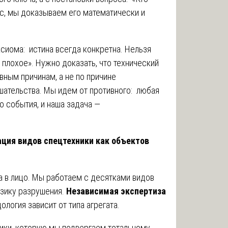
ос, мы доказываем его математически и
сиома: истина всегда конкретна. Нельзя
о плохое». Нужно доказать, что технический
вным причинам, а не по причине
ательства. Мы идем от противного: любая
о события, и наша задача —
ация видов спецтехники как объектов
а в лицо. Мы работаем с десятками видов
изику разрушения.
Независимая экспертиза
логия зависит от типа агрегата.
ики, которую мы подвергаем тотальному