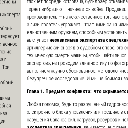
глохнет посреди котлована, бульдозер отказыва
регионы
теряет вибрацию — начинается война. Продавец 
 эксперта
производитель — на некачественное топливо, с
а лизингодатель угрожает штрафными санкциями
обрый
единственным оружием, способным установить 
нтересует
выступает
независимая экспертиза спецтехн
ственное
артиллерийский снаряд в судебном споре, это 
ление
техническую смерть машины, чтобы найти вино
а в
экспертов», не проводим «диагностику по фотог
? Три
выполняем научно обоснованное, методологиче
безупречное исследование. И мы не боимся наз
обрый
Глава 1. Предмет конфликта: что скрываетс
дима
Любая поломка, будь то разрушенный гидронасос
ебная
электронного блока управления или трещина в ст
тиза
нарушения баланса сил, нагрузок, ресурсов и ч
ции
экспертиза спецтехники
начинается не с гаечн