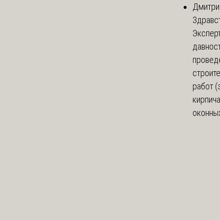
Дмитри
Здравст
Экспер
давнос
провед
строит
работ (
кирпич
оконных