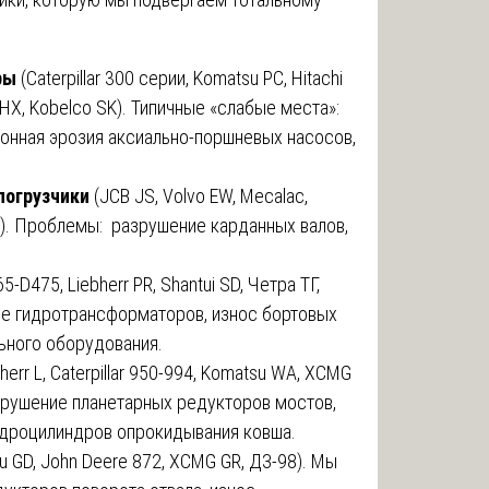
оры
(Caterpillar 300 серии, Komatsu PC, Hitachi
i HX, Kobelco SK). Типичные «слабые места»:
онная эрозия аксиально-поршневых насосов,
погрузчики
(JCB JS, Volvo EW, Mecalac,
428). Проблемы: разрушение карданных валов,
65-D475, Liebherr PR, Shantui SD, Четра ТГ,
ие гидротрансформаторов, износ бортовых
ьного оборудования.
bherr L, Caterpillar 950-994, Komatsu WA, XCMG
азрушение планетарных редукторов мостов,
идроцилиндров опрокидывания ковша.
tsu GD, John Deere 872, XCMG GR, ДЗ-98). Мы