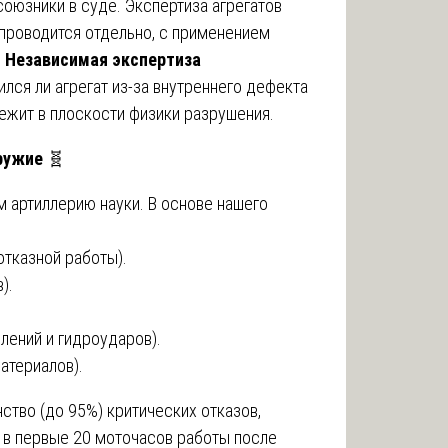
 союзники в суде. Экспертиза агрегатов
) проводится отдельно, с применением
.
Независимая экспертиза
лся ли агрегат из-за внутреннего дефекта
лежит в плоскости физики разрушения.
оружие
🧬
м артиллерию науки. В основе нашего
отказной работы).
).
лений и гидроударов).
атериалов).
тво (до 95%) критических отказов,
 в первые 20 моточасов работы после