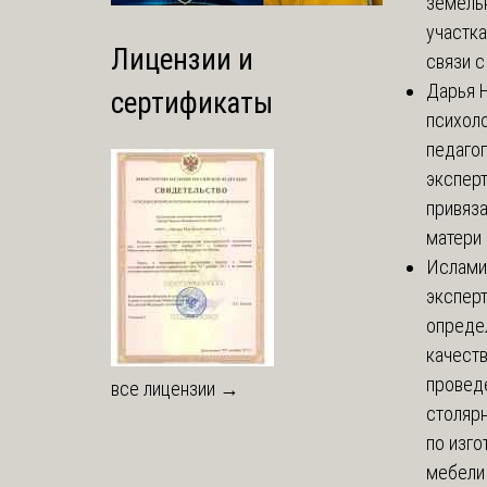
земель
участка
Лицензии и
связи с 
Дарья
Н
сертификаты
психоло
педаго
экспер
привяз
матери 
Ислами
эксперт
опреде
качест
провед
все лицензии →
столяр
по изг
мебели