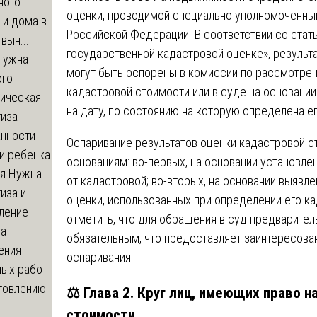
ного
оценки, проводимой специально уполномоченн
 и дома в
Российской Федерации. В соответствии со стат
вын...
государственной кадастровой оценке», результ
ужна
могут быть оспорены в комиссии по рассмотрен
го-
кадастровой стоимости или в суде на основани
гическая
на дату, по состоянию на которую определена е
тиза
анности
Оспаривание результатов оценки кадастровой 
и ребенка
основаниям: во-первых, на основании установле
я
Нужна
от кадастровой; во-вторых, на основании выяв
иза и
оценки, использованных при определении его к
ление
отметить, что для обращения в суд предварите
ва
обязательным, что предоставляет заинтересов
ения
оспаривания.
ных работ
отовлению
⚖️ Глава 2. Круг лиц, имеющих право 
стоимости