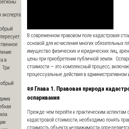
регионы
 эксперта
обрый
В современном правовом поле кадастровая сто
нтересует
основой для исчисления многих обязательных пл
ственное
имущество физических и юридических лиц, арен
ление
цены при приобретении публичной земли. Оспар
а в
стоимости — это комплексный процесс, включающ
? Три
процессуальные действия в административном 
обрый
📜 Глава 1. Правовая природа кадастр
оспаривания
дима
ебная
Прежде чем перейти к практическим аспектам о
тиза
кадастровой стоимости, необходимо понять пра
ции
стоимость объекта недвижимости определяется