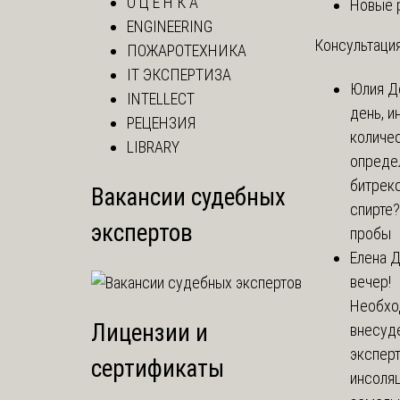
О Ц Е Н К А
Новые 
ENGINEERING
Консультация
ПОЖАРОТЕХНИКА
IT ЭКСПЕРТИЗА
Юлия
Д
INTELLECT
день, и
РЕЦЕНЗИЯ
количе
LIBRARY
опреде
битрекс
Вакансии судебных
спирте
экспертов
пробы
Елена
Д
вечер!
Необхо
Лицензии и
внесуд
экспер
сертификаты
инсоля