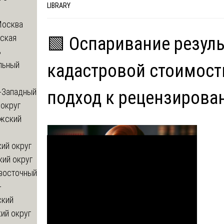
LIBRARY
Москва
ская
🟩 Оспаривание резул
ь
льный
кадастровой стоимост
-Западный
подход к рецензирова
округ
жский
ий округ
кий округ
восточный
-
ский
ий округ