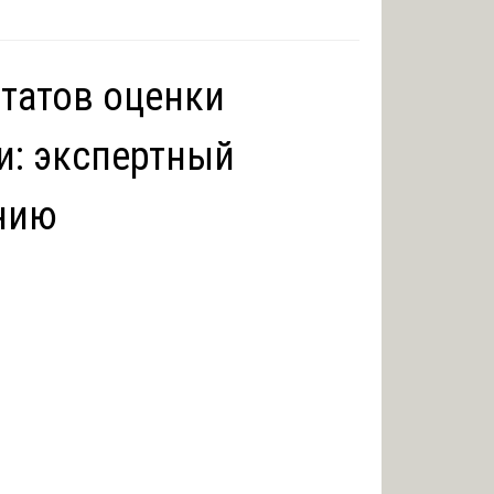
ьтатов оценки
и: экспертный
нию