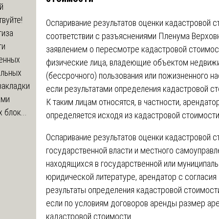
й
вуйте!
Оспаривание результатов оценки кадастровой с
тиза
соответствии с разъяснениями Пленума Верхов
ти
заявлением о пересмотре кадастровой стоимос
енных
физические лица, владеющие объектом недвижи
ельных
(бессрочного) пользования или пожизненного на
закладки
если результатами определения кадастровой сто
ами
К таким лицам относятся, в частности, арендат
 блок...
определяется исходя из кадастровой стоимости
Оспаривание результатов оценки кадастровой 
государственной власти и местного самоуправл
находящихся в государственной или муниципаль
юридической литературе, арендатор с согласия
результаты определения кадастровой стоимости
если по условиям договоров аренды размер аре
кадастровой стоимости.