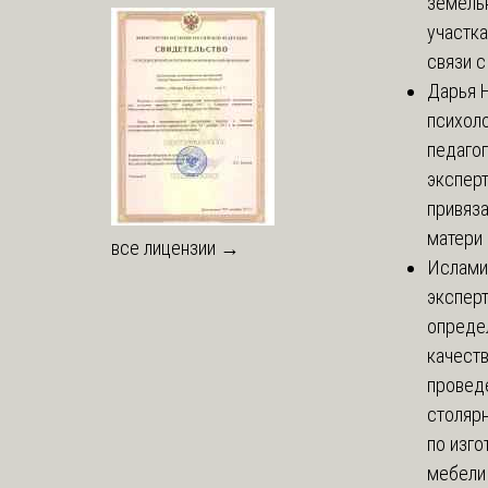
земель
участка
связи с 
Дарья
Н
психоло
педаго
экспер
привяз
матери 
все лицензии →
Ислами
эксперт
опреде
качест
провед
столяр
по изг
мебели