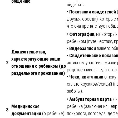
общению
видеться.
•
Показания свидетелей
(
друзья, соседи), которые 
что она препятствует общ
•
Фотографии
, на которых
ребенком (путешествия, пр
•
Видеозаписи
вашего об
Доказательства,
•
Свидетельские показа
характеризующие ваши
2
активном участии в жизни 
отношения с ребенком (до
родственников, педагогов,
раздельного проживания)
•
Чеки, квитанции
о покуп
оплате кружков/секций (
заботы).
•
Амбулаторная карта
/ и
Медицинская
ребенка (заключения невро
3
документация
(о ребенке).
психолога, логопеда, дефе