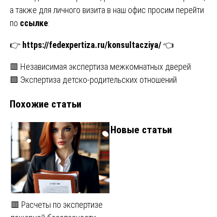
а также для личного визита в наш офис просим перейти
по
ссылке
:
👉
https://fedexpertiza.ru/konsultacziya/
👈
Навигация
🟥 Независимая экспертиза межкомнатных дверей
🟩 Экспертиза детско-родительских отношений
по
Похожие статьи
записям
Новые статьи
🟥 Расчеты по экспертизе