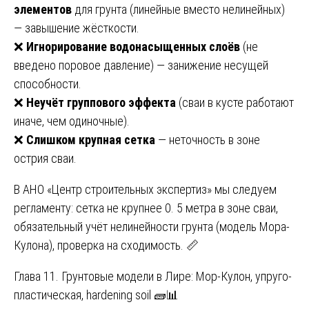
элементов
для грунта (линейные вместо нелинейных)
— завышение жёсткости.
❌
Игнорирование водонасыщенных слоёв
(не
введено поровое давление) — занижение несущей
способности.
❌
Неучёт группового эффекта
(сваи в кусте работают
иначе, чем одиночные).
❌
Слишком крупная сетка
— неточность в зоне
острия сваи.
В АНО «Центр строительных экспертиз» мы следуем
регламенту: сетка не крупнее 0. 5 метра в зоне сваи,
обязательный учёт нелинейности грунта (модель Мора-
Кулона), проверка на сходимость. 📏
Глава 11. Грунтовые модели в Лире: Мор-Кулон, упруго-
пластическая, hardening soil 🧱📊