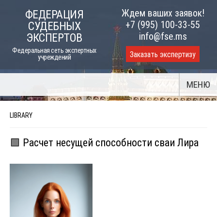
Skip
Ждем ваших заявок!
ФЕДЕРАЦИЯ
to
+7 (995) 100-33-55
СУДЕБНЫХ
content
info@fse.ms
ЭКСПЕРТОВ
Федеральная сеть экспертных
Заказать экспертизу
учреждений
МЕНЮ
LIBRARY
🟩 Расчет несущей способности сваи Лира