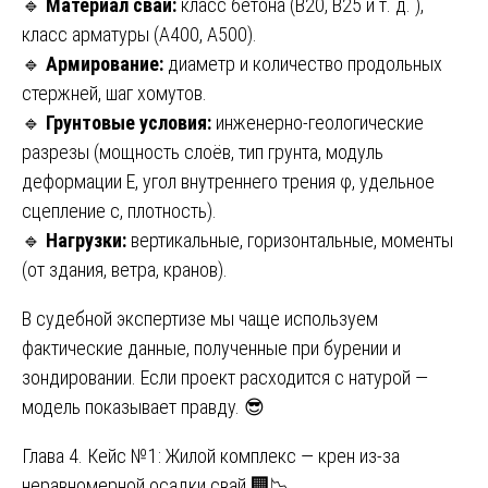
🔹
Материал сваи:
класс бетона (B20, B25 и т. д. ),
класс арматуры (A400, A500).
🔹
Армирование:
диаметр и количество продольных
стержней, шаг хомутов.
🔹
Грунтовые условия:
инженерно-геологические
разрезы (мощность слоёв, тип грунта, модуль
деформации E, угол внутреннего трения φ, удельное
сцепление c, плотность).
🔹
Нагрузки:
вертикальные, горизонтальные, моменты
(от здания, ветра, кранов).
В судебной экспертизе мы чаще используем
фактические данные, полученные при бурении и
зондировании. Если проект расходится с натурой —
модель показывает правду. 😎
Глава 4. Кейс №1: Жилой комплекс — крен из-за
неравномерной осадки свай 🏢📉