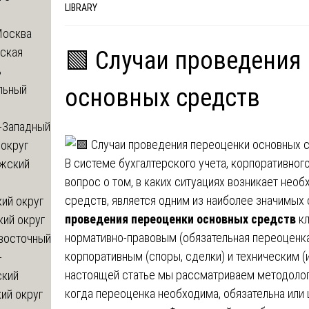
LIBRARY
Москва
ская
🟩 Случаи проведения
ь
льный
основных средств
-Западный
округ
В системе бухгалтерского учета, корпоративног
жский
вопрос о том, в каких ситуациях возникает не
средств, является одним из наиболее значимых
ий округ
проведения переоценки основных средств
кл
кий округ
нормативно-правовым (обязательная переоценка
восточный
корпоративным (споры, сделки) и техническим (
-
настоящей статье мы рассматриваем методолог
ский
когда переоценка необходима, обязательна или
ий округ