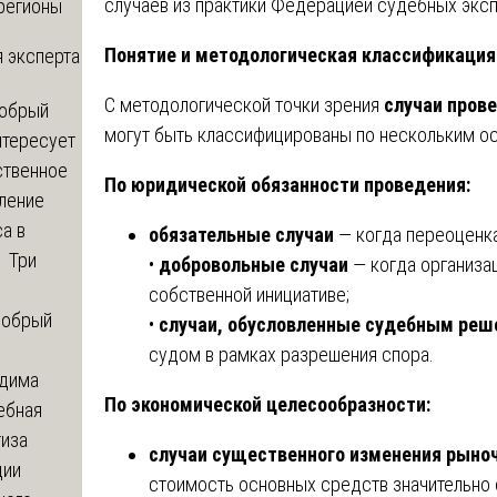
случаев из практики Федерацией судебных эксп
регионы
Понятие и методологическая классификация
 эксперта
С методологической точки зрения
случаи пров
обрый
могут быть классифицированы по нескольким о
нтересует
ственное
По юридической обязанности проведения:
ление
а в
обязательные случаи
— когда переоценк
? Три
•
добровольные случаи
— когда организа
собственной инициативе;
обрый
•
случаи, обусловленные судебным ре
судом в рамках разрешения спора.
дима
По экономической целесообразности:
ебная
тиза
случаи существенного изменения рыно
ции
стоимость основных средств значительно 