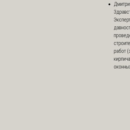
Дмитри
Здравст
Экспер
давнос
провед
строит
работ (
кирпич
оконных