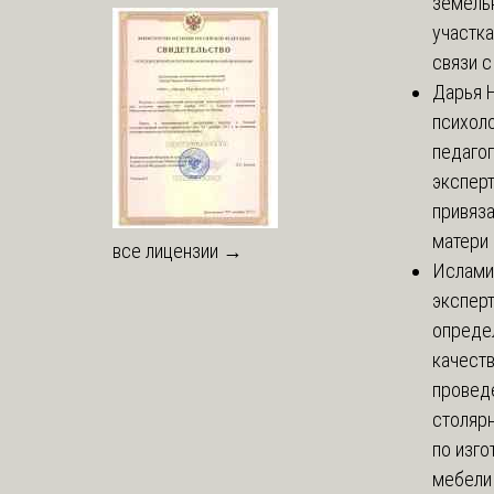
земель
участка
связи с 
Дарья
Н
психоло
педаго
экспер
привяз
матери 
все лицензии →
Ислами
эксперт
опреде
качест
провед
столяр
по изг
мебели