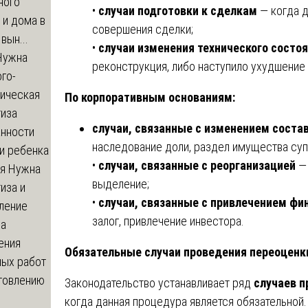
ного
•
случаи подготовки к сделкам
— когда д
 и дома в
совершения сделки;
вын...
•
случаи изменения технического состо
ужна
реконструкция, либо наступило ухудшение
го-
гическая
По корпоративным основаниям:
тиза
случаи, связанные с изменением соста
анности
наследование доли, раздел имущества суп
и ребенка
•
случаи, связанные с реорганизацией
— 
я
Нужна
выделение;
иза и
•
случаи, связанные с привлечением фи
ление
залог, привлечение инвестора.
ва
ения
Обязательные случаи проведения переоценк
ных работ
отовлению
Законодательство устанавливает ряд
случаев п
когда данная процедура является обязательной.