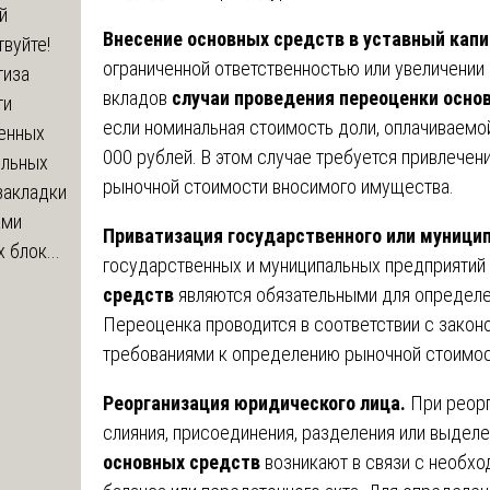
й
Внесение основных средств в уставный капи
вуйте!
ограниченной ответственностью или увеличении 
тиза
вкладов
случаи проведения переоценки осно
ти
если номинальная стоимость доли, оплачиваем
енных
000 рублей. В этом случае требуется привлече
ельных
рыночной стоимости вносимого имущества.
закладки
ами
Приватизация государственного или муници
 блок...
государственных и муниципальных предприятий
средств
являются обязательными для определе
Переоценка проводится в соответствии с закон
требованиями к определению рыночной стоимос
Реорганизация юридического лица.
При реорг
слияния, присоединения, разделения или выдел
основных средств
возникают в связи с необх