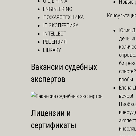
О Ц Е Н К А
Новые 
ENGINEERING
Консультация
ПОЖАРОТЕХНИКА
IT ЭКСПЕРТИЗА
Юлия
Д
INTELLECT
день, и
РЕЦЕНЗИЯ
количе
LIBRARY
опреде
битрекс
Вакансии судебных
спирте
экспертов
пробы
Елена
Д
вечер!
Необхо
Лицензии и
внесуд
экспер
сертификаты
инсоля