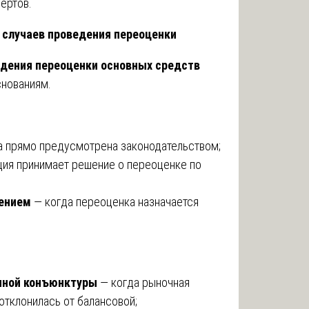
ертов.
 случаев проведения переоценки
едения переоценки основных средств
снованиям.
а прямо предусмотрена законодательством;
ция принимает решение о переоценке по
шением
— когда переоценка назначается
чной конъюнктуры
— когда рыночная
отклонилась от балансовой;