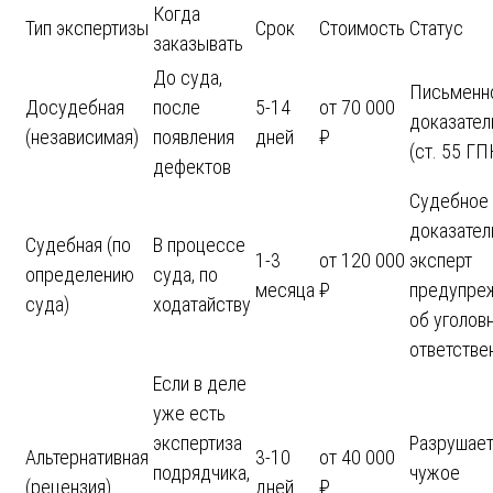
Когда
Тип экспертизы
Срок
Стоимость
Статус
заказывать
До суда,
Письменн
Досудебная
после
5-14
от 70 000
доказател
(независимая)
появления
дней
₽
(ст. 55 ГП
дефектов
Судебное
доказател
Судебная (по
В процессе
1-3
от 120 000
эксперт
определению
суда, по
месяца
₽
предупре
суда)
ходатайству
об уголов
ответстве
Если в деле
уже есть
экспертиза
Разрушае
Альтернативная
3-10
от 40 000
подрядчика,
чужое
(рецензия)
дней
₽