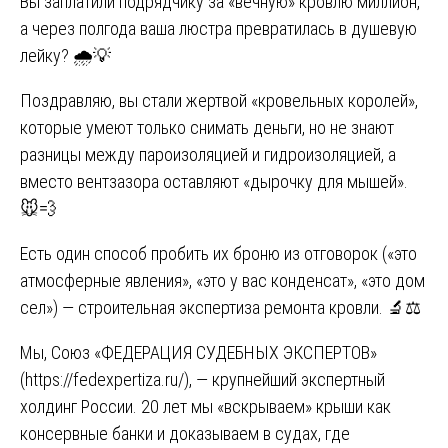
Вы заплатили подрядчику за «вечную» кровлю миллион,
а через полгода ваша люстра превратилась в душевую
лейку? 🌧️💡
Поздравляю, вы стали жертвой «кровельных королей»,
которые умеют только снимать деньги, но не знают
разницы между пароизоляцией и гидроизоляцией, а
вместо вентзазора оставляют «дырочку для мышей».
🐭💨
Есть один способ пробить их броню из отговорок («это
атмосферные явления», «это у вас конденсат», «это дом
сел») — строительная экспертиза ремонта кровли. 🔬⚖️
Мы, Союз «ФЕДЕРАЦИЯ СУДЕБНЫХ ЭКСПЕРТОВ»
(
https://fedexpertiza.ru/
), — крупнейший экспертный
холдинг России. 20 лет мы «вскрываем» крыши как
консервные банки и доказываем в судах, где