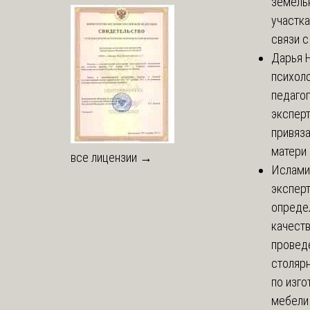
земель
участка
связи с 
Дарья
Н
психоло
педаго
экспер
привяз
матери 
все лицензии →
Ислами
эксперт
опреде
качест
провед
столяр
по изг
мебели