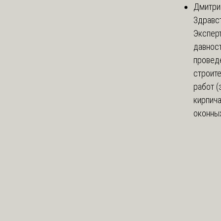
Дмитри
Здравст
Экспер
давнос
провед
строит
работ (
кирпич
оконных