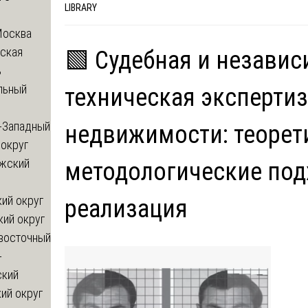
LIBRARY
Москва
ская
🟩 Судебная и независ
ь
льный
техническая экспертиз
-Западный
недвижимости: теорет
округ
жский
методологические под
ий округ
реализация
кий округ
восточный
-
ский
ий округ