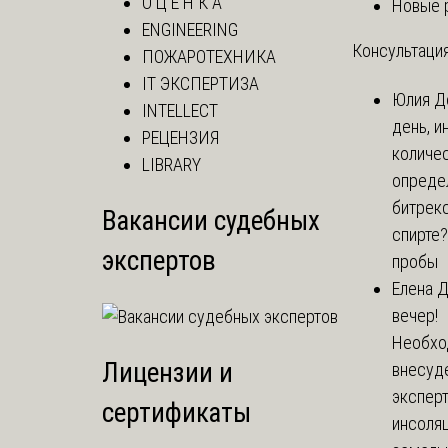
О Ц Е Н К А
Новые 
ENGINEERING
Консультация
ПОЖАРОТЕХНИКА
IT ЭКСПЕРТИЗА
Юлия
Д
INTELLECT
день, и
РЕЦЕНЗИЯ
количе
LIBRARY
опреде
битрекс
Вакансии судебных
спирте
экспертов
пробы
Елена
Д
вечер!
Необхо
Лицензии и
внесуд
экспер
сертификаты
инсоля