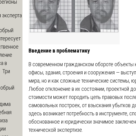
регионы
 эксперта
обрый
нтересует
ственное
Введение в проблематику
ление
а в
В современном гражданском обороте объекты к
? Три
офисы, здания, строения и сооружения — высту
мира, но и как сложные технические системы, 
обрый
Любое отклонение в их состоянии, проектной д
стоимости может породить цепь правовых после
дима
самовольных построек, от взыскания убытков д
ебная
здесь возникает потребность в инструменте, сп
тиза
обоснованное и юридически значимое заключен
ции
технической экспертизе.