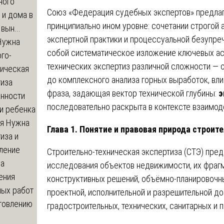
ного
Союз «Федерация судебных экспертов» предлаг
 и дома в
принципиально ином уровне: сочетании строгой
вын...
экспертной практики и процессуальной безупре
ужна
собой систематическое изложение ключевых ас
го-
технических экспертиз различной сложности — о
гическая
до комплексного анализа горных выработок, вл
тиза
фраза, задающая вектор технической глубины:
э
анности
последовательно раскрыта в контексте взаимод
и ребенка
я
Нужна
Глава 1. Понятие и правовая природа строит
иза и
ление
Строительно-техническая экспертиза (СТЭ) пре
ва
исследования объектов недвижимости, их фрагм
ения
конструктивных решений, объёмно-планировочны
ных работ
проектной, исполнительной и разрешительной д
отовлению
градостроительных, технических, санитарных и