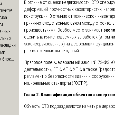
В отличие от оценки недвижимости, СТЭ опериру
й
деформаций, прочностных характеристик, напр
вуйте!
конструкций. В отличие от технической инвентар
тиза
причинно-следственные связи между строител
ти
происшествиями. Особое место занимает
экспе
енных
оценить влияние подземных выработок (в том чи
ельных
законсервированных) на деформации фундамент
закладки
расположенных выше зданий.
ами
 блок...
Правовое поле: Федеральный закон № 73-ФЗ «О
деятельности», ГПК, АПК, УПК, а также Градост
регламент о безопасности зданий и сооружений 
национальные стандарты (ГОСТ Р).
Глава 2. Классификация объектов экспертиз
Объекты СТЭ подразделяются на четыре иерарх