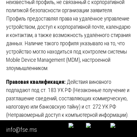
неизвестный профиль, не связанный с корпоративной
политикой безопасности организации заявителя.
Профиль предоставлял права на удалённое управление
устройством, доступ к корпоративной почте, календарю
и контактам, а также возможность удалённого стирания
данных. Наличие такого профиля указывало на то, что
устройство могло находиться под контролем системы
Mobile Device Management (MDM), настроенной
злоумышленником.
Правовая квалификация:
Действия виновного
подпадают под ст. 183 УК РФ (Незаконные получение и
разглашение сведений, составляющих коммерческую,
налоговую или банковскую тайну) и ст. 272 УК РФ
(Неправомерный доступ к компьютерной информации).
Кейс №4: Государственный уровень — операция
info@fse.ms
иностранных спецслужб
🏛️🇷🇺