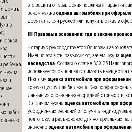
ного
это защита от завышения пошлины и гарантия зак
 и дома в
зачем нужна
оценка автомобиля при оформле
вын...
десятки тысяч рублей или получить отказ в офо
ужна
го-
🟩
Правовые основания: где в законе пропис
гическая
Нотариус руководствуется Основами законодате
тиза
Именно эти акты разъясняют, зачем нужна
оцен
анности
наследства
. Согласно статье 333.25 Налогово
и ребенка
используется рыночная стоимость имущества на
я
Нужна
Поэтому
оценка автомобиля при оформлении
иза и
точную цифру для бюджета. Без профессиональ
ление
данные из справочников средней стоимости, ко
ва
Вот зачем нужна
оценка автомобиля при офо
ения
усреднённых значений и получить индивидуаль
ных работ
подготовила разъяснение для нотариальных пала
отовлению
значение
оценки автомобиля при оформлении