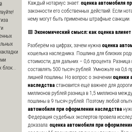
Каждый нотариус знает:
оценка автомобиля п
й
законности его собственных действий. Если но
вуйте!
нему могут быть применены штрафные санкции.
тиза
ти
🟩
Экономический смысл: как оценка влияет
енных
ельных
Разберём на цифрах, зачем нужна
оценка авто
закладки
кошелька наследника. Пошлина для близких родс
ами
стоимости, для дальних – 0,6 процента. Разниц
 блок...
составлять 500 тысяч рублей. Умножьте на 0,6 п
лишней пошлины. Но вопрос о значении
оценки 
наследства
становится ещё важнее для дороги
миллионов рублей разница в 1,5 миллиона межд
пошлины в 9 тысяч рублей. Поэтому любой опыт
автомобиля при оформлении наследства
нужн
Федерация судебных экспертов провела исслед
доказала:
оценка автомобиля при оформлени