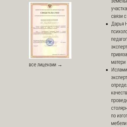
земель
участка
связи с 
Дарья
Н
психоло
педаго
экспер
привяз
матери 
все лицензии →
Ислами
эксперт
опреде
качест
провед
столяр
по изг
мебели