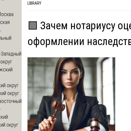
LIBRARY
Москва
ская
🟩 Зачем нотариусу оц
ь
льный
оформлении наследст
-Западный
округ
жский
ий округ
кий округ
восточный
-
ский
ий округ