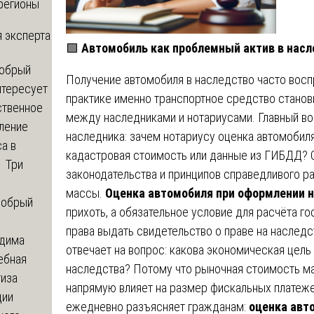
регионы
 эксперта
🟩
Автомобиль как проблемный актив в нас
обрый
Получение автомобиля в наследство часто восп
нтересует
практике именно транспортное средство стано
ственное
между наследниками и нотариусами. Главный во
ление
наследника: зачем нотариусу оценка автомобил
а в
кадастровая стоимость или данные из ГИБДД? О
? Три
законодательства и принципов справедливого 
массы.
Оценка автомобиля при оформлении 
обрый
прихоть, а обязательное условие для расчёта г
права выдать свидетельство о праве на наследс
дима
отвечает на вопрос: какова экономическая цел
ебная
наследства? Потому что рыночная стоимость м
тиза
напрямую влияет на размер фискальных платеж
ции
ежедневно разъясняет гражданам:
оценка авт