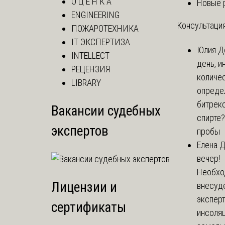
О Ц Е Н К А
Новые 
ENGINEERING
Консультация
ПОЖАРОТЕХНИКА
IT ЭКСПЕРТИЗА
Юлия
Д
INTELLECT
день, и
РЕЦЕНЗИЯ
количе
LIBRARY
опреде
битрекс
Вакансии судебных
спирте
экспертов
пробы
Елена
Д
вечер!
Необхо
Лицензии и
внесуд
экспер
сертификаты
инсоля