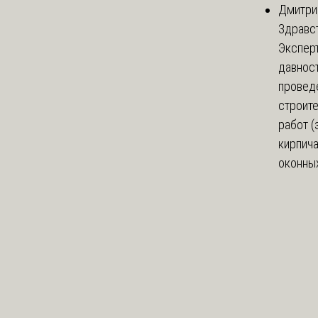
Дмитри
Здравст
Экспер
давнос
провед
строит
работ (
кирпич
оконных