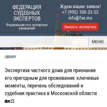
Skip
Ждем ваших заявок!
ФЕДЕРАЦИЯ
to
+7 (995) 100-33-55
СУДЕБНЫХ
content
info@fse.ms
ЭКСПЕРТОВ
Федеральная сеть экспертных
Заказать экспертизу
учреждений
МЕНЮ
LIBRARY
Экспертиза частного дома для признания
его пригодным для проживания: ключевые
моменты, перечень обследований и
судебная практика в Московской области
🏡⚖️