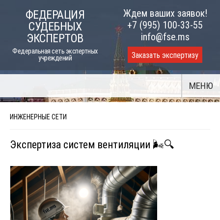
Skip
Ждем ваших заявок!
ФЕДЕРАЦИЯ
to
+7 (995) 100-33-55
СУДЕБНЫХ
content
info@fse.ms
ЭКСПЕРТОВ
Федеральная сеть экспертных
Заказать экспертизу
учреждений
МЕНЮ
ИНЖЕНЕРНЫЕ СЕТИ
Экспертиза систем вентиляции 🌬️🔍