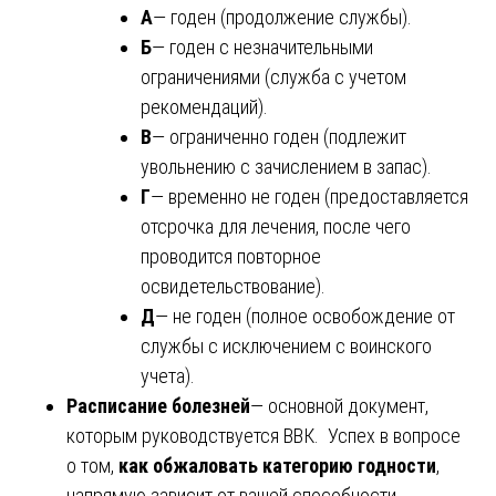
А
— годен (продолжение службы).
Б
— годен с незначительными
ограничениями (служба с учетом
рекомендаций).
В
— ограниченно годен (подлежит
увольнению с зачислением в запас).
Г
— временно не годен (предоставляется
отсрочка для лечения, после чего
проводится повторное
освидетельствование).
Д
— не годен (полное освобождение от
службы с исключением с воинского
учета).
Расписание болезней
— основной документ,
которым руководствуется ВВК. Успех в вопросе
о том,
как обжаловать категорию годности
,
напрямую зависит от вашей способности