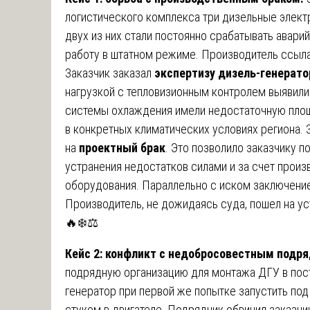
логистического комплекса три дизельные элект
двух из них стали постоянно срабатывать авари
работу в штатном режиме. Производитель ссыла
Заказчик заказал
экспертизу дизель-генерато
нагрузкой с тепловизионным контролем выявили
системы охлаждения имели недостаточную пло
в конкретных климатических условиях региона.
на
проектный брак
. Это позволило заказчику 
устранения недостатков силами и за счет произ
оборудования. Параллельно с иском заключени
Производитель, не дожидаясь суда, пошел на ус
🔥❄️⚖️
Кейс 2: конфликт с недобросовестным подр
подрядную организацию для монтажа ДГУ в пос
генератор при первой же попытке запустить под
стуком в двигателе. Подрядчик обвинил заказчи