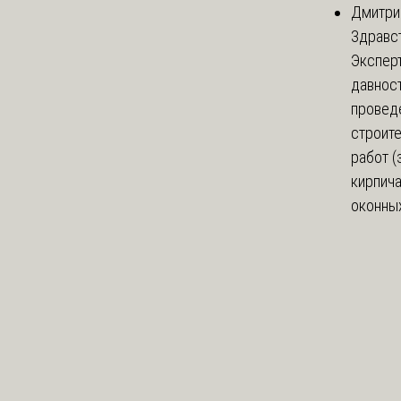
Дмитри
Здравст
Экспер
давнос
провед
строит
работ (
кирпич
оконных