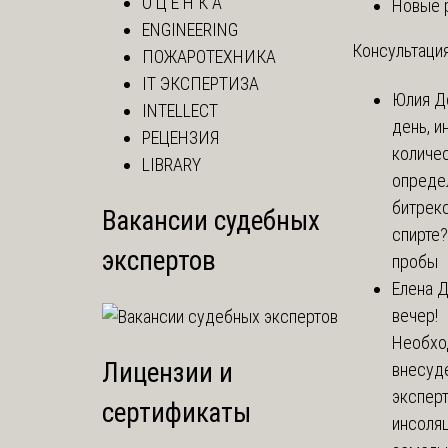
О Ц Е Н К А
Новые 
ENGINEERING
Консультация
ПОЖАРОТЕХНИКА
IT ЭКСПЕРТИЗА
Юлия
Д
INTELLECT
день, и
РЕЦЕНЗИЯ
количе
LIBRARY
опреде
битрекс
Вакансии судебных
спирте
экспертов
пробы
Елена
Д
вечер!
Необхо
Лицензии и
внесуд
экспер
сертификаты
инсоля