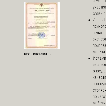
земель
участка
связи с 
Дарья
Н
психоло
педаго
экспер
привяз
матери 
все лицензии →
Ислами
эксперт
опреде
качест
провед
столяр
по изг
мебели