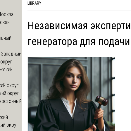
LIBRARY
Москва
ская
Независимая эксперти
ь
льный
генератора для подачи 
-Западный
округ
жский
ий округ
кий округ
восточный
-
ский
ий округ