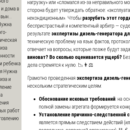
ного
нагрузку» или «сломался из-за неправильного м
 и дома в
сторона будет утверждать обратное: «эксплуата
вын...
некондиционным». Чтобы
разрубить этот горд
ужна
беспристрастный и компетентный арбитр — суде
го-
результате
экспертизы дизель-генератора для
гическая
техническую проблему на язык фактов, протокол
тиза
отвечает на вопросы, которые позже будут зад
анности
виноват? Во сколько оценивается ущерб?
Без
и ребенка
дела стремятся к нулю. 📉👨⚖️
я
Нужна
Грамотно проведенная
экспертиза дизель-ген
иза и
нескольким стратегическим целям:
ление
ва
Обоснование исковых требований
: на о
ения
полной замены агрегата формируется конк
ных работ
Установление причинно-следственной с
отовлению
является прямым следствием действий (ил