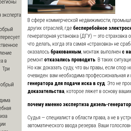
регионы
 эксперта
В сфере коммерческой недвижимости, промышле
других отраслей, где
бесперебойное электрос
обрый
генераторная установка (ДГУ) — это страховка
нтересует
что делать, когда эта самая «страховка» не ср
ственное
оказалось
бракованным
, монтаж выполнен
с н
ление
ремонт
отказались проводить
. В таких ситуац
а в
Но как доказать суду, что вы правы, если спор 
? Три
очевиден: вам необходима профессиональная и
генератора для подачи иска в суд
. Это не пр
обрый
доказательства
, которое ляжет в основу ваши
дима
почему именно экспертиза дизель-генератор
ебная
тиза
Судья — специалист в области права, а не в уст
ции
автоматического ввода резерва. Ваши голословны