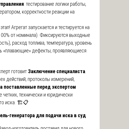
управления
: тестирование логики работы,
ератором, корректности реакции на
этап! Агрегат запускается и тестируется на
 100% от номинала). Фиксируются выходные
сть), расход топлива, температура, уровень
ить «плавающие» дефекты, проявляющиеся
сперт готовит
Заключение специалиста
.
ех действий, протоколы измерений,
а поставленные перед экспертом
е четких, технически и юридически
о иска. 🏗️📋
ль-генератора для подачи иска в суд
авод-изготовитель поставил для нового