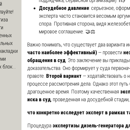
подрядчика, сервисной организации). ⛓️🔗
й
Досудебное давление
: серьезное, офор
вуйте!
эксперта часто становится весомым аргу
тиза
спора. Противная сторона, видя железобе
ти
мировое соглашение. 🤝⚖️
енных
ельных
Важно понимать, что существует два варианта и
закладки
часто наиболее эффективный)
— провести
не
ами
обращения в суд
. Это заключение вы приклады
 блок...
доказательства. Оно формирует у суда первонач
правоте.
Второй вариант
— ходатайствовать о 
процессе рассмотрения дела. Однако этот путь 
драгоценное время. Поэтому качественная
экс
иска в суд
, проведенная на досудебной стадии
что конкретно исследует эксперт в рамках т
Процедура
экспертизы дизель-генератора дл