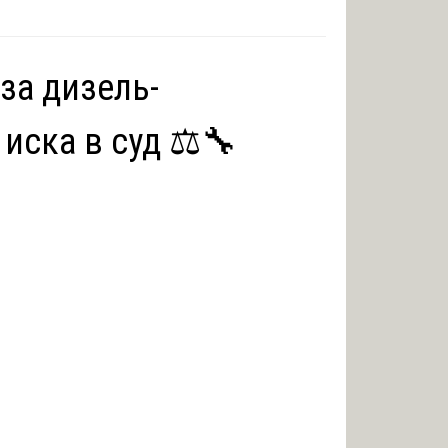
за дизель-
иска в суд ⚖️🔧