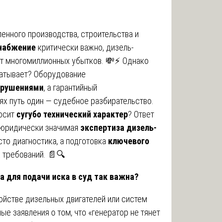
нного производства, строительства и
набжение
критически важно, дизель-
 от многомиллионных убытков. 💸⚡ Однако
абатывает? Оборудование
арушениями
, а гарантийный
иях путь один — судебное разбирательство.
носит
сугубо технический характер
? Ответ
 юридически значимая
экспертиза дизель-
осто диагностика, а подготовка
ключевого
х требований. 📄🔍
а для подачи иска в суд так важна?
ройстве дизельных двигателей или систем
е заявления о том, что «генератор не тянет