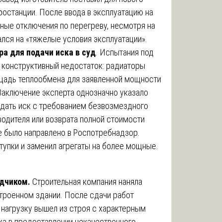
ростанции. После ввода в эксплуатацию на
йные отключения по перегреву, несмотря на
лся на «тяжелые условия эксплуатации».
ра для подачи иска в суд
. Испытания под
 конструктивный недостаток: радиаторы
щадь теплообмена для заявленной мощности
 Заключение эксперта однозначно указало
подать иск с требованием безвозмездного
водителя или возврата полной стоимости
е было направлено в Роспотребнадзор.
тупки и заменил агрегаты на более мощные.
ядчиком.
Строительная компания наняла
троенном здании. После сдачи работ
 нагрузку вышел из строя с характерным
ка в предоставлении некачественного