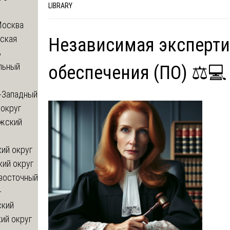
LIBRARY
Москва
ская
Независимая эксперт
ь
льный
обеспечения (ПО) ⚖️💻
-Западный
округ
жский
ий округ
кий округ
восточный
-
ский
ий округ