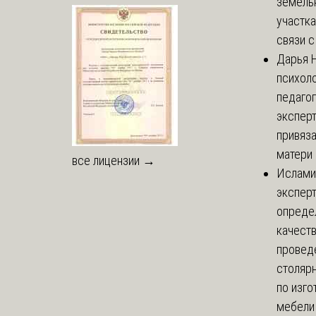
земель
участка
связи с 
Дарья
Н
психоло
педаго
экспер
привяз
матери 
все лицензии →
Ислами
эксперт
опреде
качест
провед
столяр
по изг
мебели