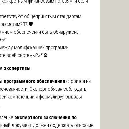
к конкретным финансовым потерям, и если
оответствуют общепринятым стандартам
а систем?🏗️🛡️
аммном обеспечении быть обнаружены
️✅
ь между модификацией программы
оте всей системы?🔗⚙️
я экспертизы
ы программного обеспечения
строится на
боснованности. Эксперт обязан соблюдать
своей компетенции и формулируя выводы
.
мление
экспертного заключения по
анный документ должен содержать описание