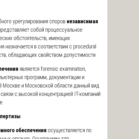
бного урегулирования споров
независимая
редставляет собой процессуальное
ческих обстоятельств, имеющих
 назначается в соответствии с procedural
ьств, обладающих свойством допустимости.
печения
является forensic examination,
пьютерных программ, документации и
В Москве и Московской области данный вид
 связи с высокой концентрацией IT-компаний
е.
спертизы
много обеспечения
осуществляется по
нных органов. Основанием для