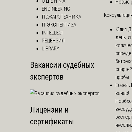
О Ц Е Н К А
Новые 
ENGINEERING
Консультация
ПОЖАРОТЕХНИКА
IT ЭКСПЕРТИЗА
Юлия
Д
INTELLECT
день, и
РЕЦЕНЗИЯ
количе
LIBRARY
опреде
битрекс
Вакансии судебных
спирте
экспертов
пробы
Елена
Д
вечер!
Необхо
Лицензии и
внесуд
экспер
сертификаты
инсоля