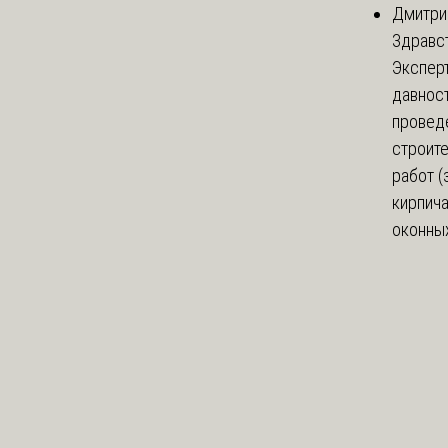
Дмитри
Здравст
Экспер
давнос
провед
строит
работ (
кирпич
оконных