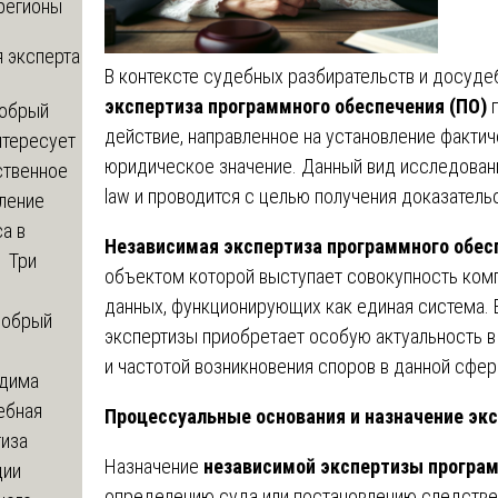
регионы
 эксперта
В контексте судебных разбирательств и досуде
экспертиза программного обеспечения (ПО)
п
обрый
действие, направленное на установление факти
нтересует
юридическое значение. Данный вид исследования
ственное
law и проводится с целью получения доказател
ление
а в
Независимая экспертиза программного обес
? Три
объектом которой выступает совокупность ком
данных, функционирующих как единая система. 
обрый
экспертизы приобретает особую актуальность в
и частотой возникновения споров в данной сфер
дима
ебная
Процессуальные основания и назначение эк
тиза
Назначение
независимой экспертизы програм
ции
определению суда или постановлению следстве