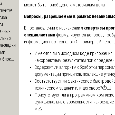
й
может быть приобщено к материалам дела.
вуйте!
Вопросы, разрешаемые в рамках независим
тиза
ти
В постановлении о назначении
экспертизы про
енных
специалистами
формулируются вопросы, требу
ельных
информационных технологий. Примерный перече
закладки
ами
Имеются ли в исходном коде приложения н
 блок...
некорректным результатам при определен
Содержит ли алгоритм обработки персонал
документации принципов, повлекшие утеч
Соответствует ли фактическое быстродейс
техническом задании или договоре?⏱️📊
Присутствуют ли в программном комплекс
функциональные возможности, наносящие 
♂️⚠️