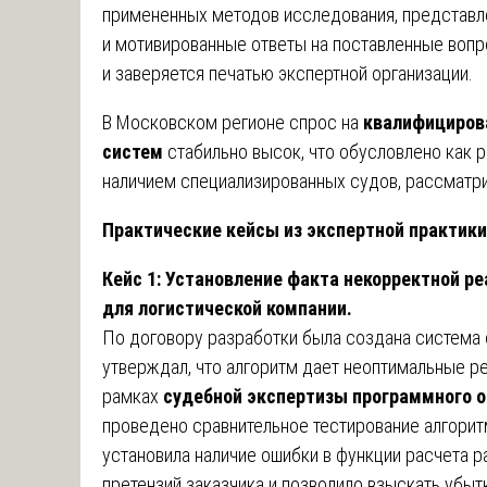
примененных методов исследования, представл
и мотивированные ответы на поставленные воп
и заверяется печатью экспертной организации.
В Московском регионе спрос на
квалифицирова
систем
стабильно высок, что обусловлено как р
наличием специализированных судов, рассмат
Практические кейсы из экспертной практик
Кейс 1: Установление факта некорректной р
для логистической компании.
По договору разработки была создана система 
утверждал, что алгоритм дает неоптимальные ре
рамках
судебной экспертизы программного 
проведено сравнительное тестирование алгорит
установила наличие ошибки в функции расчета р
претензий заказчика и позволило взыскать убыт