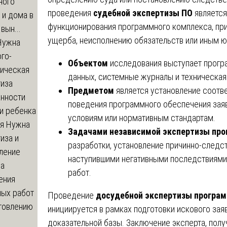
ного
проведения
судебной экспертизы ПО
является
 и дома в
функционирования программного комплекса, пр
вын...
ущерба, неисполнению обязательств или иным 
ужна
го-
Объектом
исследования выступает прогр
гическая
данных, системные журналы и техническая
тиза
Предметом
является установление соотв
анности
поведения программного обеспечения зая
и ребенка
условиям или нормативным стандартам.
я
Нужна
Задачами
независимой экспертизы пр
иза и
разработки, установление причинно-следс
ление
наступившими негативными последствиями
ва
работ.
ения
ных работ
Проведение
досудебной экспертизы програм
отовлению
инициируется в рамках подготовки искового за
доказательной базы. Заключение эксперта, полу