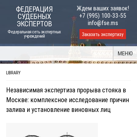
Skip
Ждем ваших заявок!
ФЕДЕРАЦИЯ
to
+7 (995) 100-33-55
СУДЕБНЫХ
content
info@fse.ms
ЭКСПЕРТОВ
Федеральная сеть экспертных
Заказать экспертизу
учреждений
МЕНЮ
LIBRARY
Независимая экспертиза прорыва стояка в
Москве: комплексное исследование причин
залива и установление виновных лиц