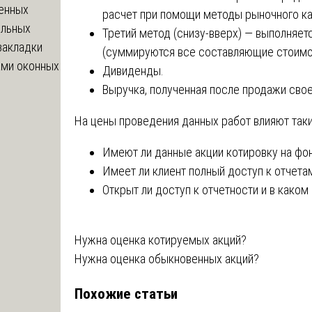
енных
расчет при помощи методы рыночного ка
ельных
Третий метод (снизу-вверх) ― выполняет
закладки
(суммируются все составляющие стоимос
ами оконных
Дивиденды.
Выручка, полученная после продажи свое
На цены проведения данных работ влияют так
Имеют ли данные акции котировку на фо
Имеет ли клиент полный доступ к отчета
Открыт ли доступ к отчетности и в каком
Навигация
Нужна оценка котируемых акций?
Нужна оценка обыкновенных акций?
по
Похожие статьи
записям