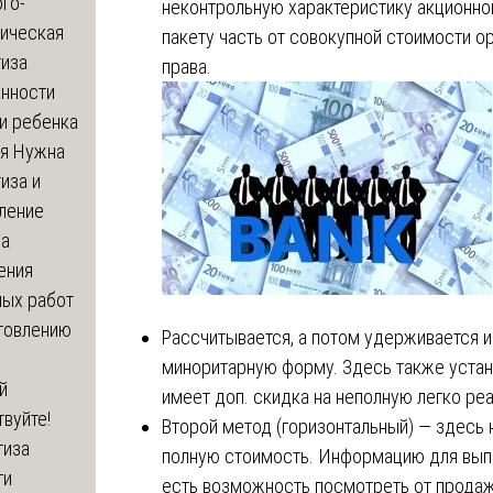
го-
неконтрольную характеристику акционно
гическая
пакету часть от совокупной стоимости о
тиза
права.
анности
и ребенка
я
Нужна
иза и
ление
ва
ения
ных работ
отовлению
Рассчитывается, а потом удерживается и
миноритарную форму. Здесь также устан
й
имеет доп. скидка на неполную легко ре
вуйте!
Второй метод (горизонтальный) ― здесь
тиза
полную стоимость. Информацию для выпо
ти
есть возможность посмотреть от продаж