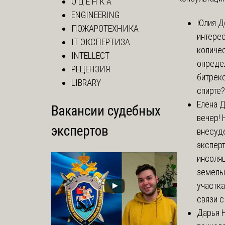
О Ц Е Н К А
ENGINEERING
Юлия
До
ПОЖАРОТЕХНИКА
интере
IT ЭКСПЕРТИЗА
количе
INTELLECT
опреде
РЕЦЕНЗИЯ
битрекс
LIBRARY
спирте
Елена
Д
Вакансии судебных
вечер!
экспертов
внесуд
экспер
инсоля
земель
участка
связи с 
Дарья
Н