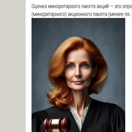
Оценка миноритарного пакета акций ― это оп
(миноритарного) акционного пакета (менее пя…