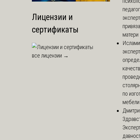
психоло
педаго
Лицензии и
экспер
привяз
сертификаты
матери 
Ислами
эксперт
все лицензии →
опреде
качест
провед
столяр
по изг
мебели
Дмитри
Здравст
Экспер
давнос