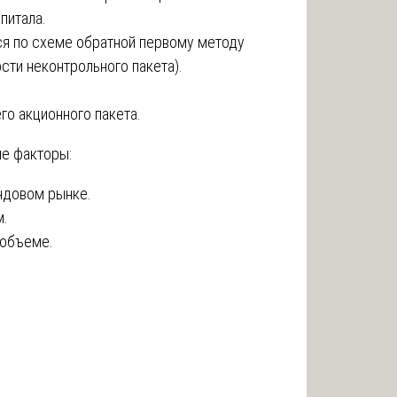
питала.
ся по схеме обратной первому методу
ти неконтрольного пакета).
го акционного пакета.
ие факторы:
ндовом рынке.
м.
 объеме.