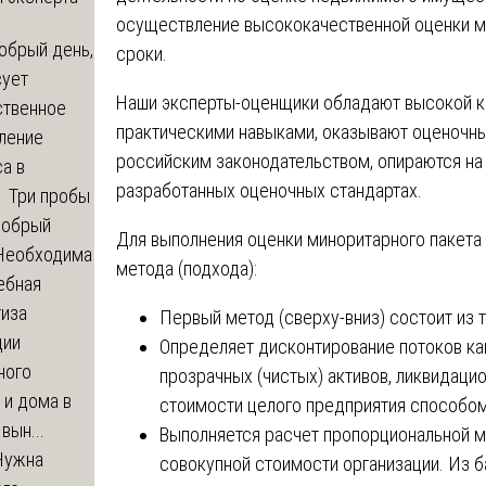
осуществление высококачественной оценки м
брый день,
сроки.
сует
Наши эксперты-оценщики обладают высокой к
ственное
практическими навыками, оказывают оценочны
ление
российским законодательством, опираются на 
а в
разработанных оценочных стандартах.
? Три пробы
обрый
Для выполнения оценки миноритарного пакета
 Необходима
метода (подхода):
ебная
тиза
Первый метод (сверху-вниз) состоит из т
ции
Определяет дисконтирование потоков кап
ного
прозрачных (чистых) активов, ликвидаци
 и дома в
стоимости целого предприятия способом
вын...
Выполняется расчет пропорциональной м
ужна
совокупной стоимости организации. Из б