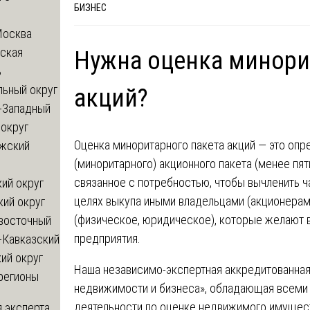
БИЗНЕС
Москва
ская
Нужна оценка минори
ь
льный округ
акций?
-Западный
округ
Оценка миноритарного пакета акций ― это оп
жский
(миноритарного) акционного пакета (менее пя
связанное с потребностью, чтобы вычленить ч
ий округ
целях выкупа иными владельцами (акционерам
кий округ
(физическое, юридическое), которые желают в
восточный
предприятия.
-Кавказский
ий округ
Наша независимо-экспертная аккредитованная
регионы
недвижимости и бизнеса», обладающая всеми
деятельности по оценке недвижимого имущест
 эксперта