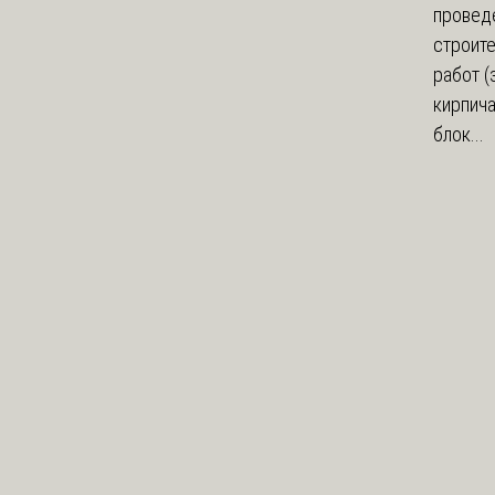
провед
строит
работ (
кирпич
блок...