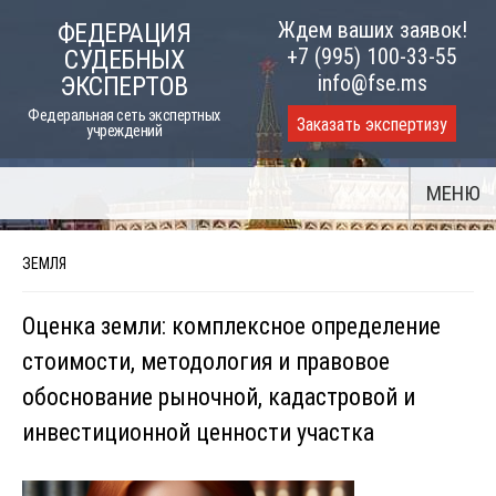
Skip
Ждем ваших заявок!
ФЕДЕРАЦИЯ
to
+7 (995) 100-33-55
СУДЕБНЫХ
content
info@fse.ms
ЭКСПЕРТОВ
Федеральная сеть экспертных
Заказать экспертизу
учреждений
МЕНЮ
ЗЕМЛЯ
Оценка земли: комплексное определение
стоимости, методология и правовое
обоснование рыночной, кадастровой и
инвестиционной ценности участка