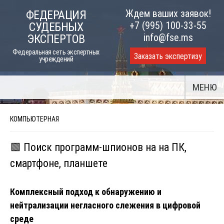
Skip
Ждем ваших заявок!
ФЕДЕРАЦИЯ
to
+7 (995) 100-33-55
СУДЕБНЫХ
content
info@fse.ms
ЭКСПЕРТОВ
Федеральная сеть экспертных
Заказать экспертизу
учреждений
МЕНЮ
КОМПЬЮТЕРНАЯ
🟩 Поиск программ-шпионов на на ПК,
смартфоне, планшете
Комплексный подход к обнаружению и
нейтрализации негласного слежения в цифровой
среде