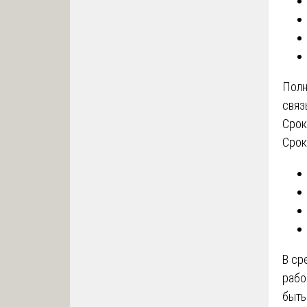
Полн
связ
Срок
Срок
В с
рабо
быть