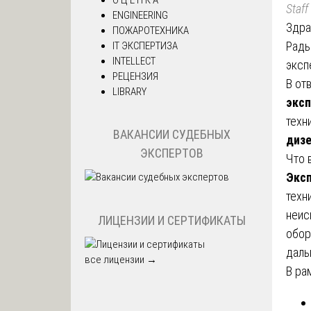
Staff
ENGINEERING
Здра
ПОЖАРОТЕХНИКА
Рады
IT ЭКСПЕРТИЗА
INTELLECT
эксп
РЕЦЕНЗИЯ
В от
LIBRARY
эксп
техн
ВАКАНСИИ СУДЕБНЫХ
дизе
ЭКСПЕРТОВ
Что 
Эксп
техн
неис
ЛИЦЕНЗИИ И СЕРТИФИКАТЫ
обор
даль
все лицензии →
В ра