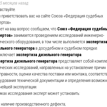
5 месяцев назад
вствуйте.
 приветствовать вас на сайте Союза «Федерация судебных
ертов».
вет на ваш вопрос сообщаем, что
Союз «Федерация судебн
ертов»
занимается проведением исследований инженерно-
ического оборудования, в том числе выполняется
экспертиз
льного генератора
в досудебном и судебном порядке.
включает
экспертиза дизельного генератора
ертиза дизельного генератора
представляет собой компл
ических исследований, направленных на установление причин
правности, оценки качества поставки или монтажа, соответст
удования технической документации и определения возмож
нейшей эксплуатации.
мках исследования эксперт может установить:
наличие производственного дефекта;