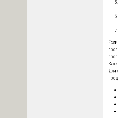
Если
пров
пров
Каки
Для 
пред