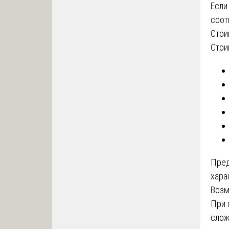
Если
соот
Стои
Стои
Пред
хара
Возм
При 
слож