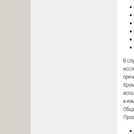
В сл
иссл
прич
Кром
испо
и из
Общи
Пров