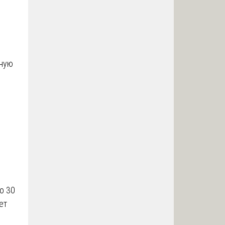
нную
о 30
ет