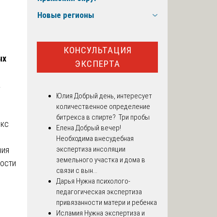
Новые регионы
КОНСУЛЬТАЦИЯ
ых
ЭКСПЕРТА
а
Юлия
Добрый день, интересует
количественное определение
битрекса в спирте? Три пробы
екс
Елена
Добрый вечер!
Необходима внесудебная
вия
экспертиза инсоляции
земельного участка и дома в
ности
связи с вын...
Дарья
Нужна психолого-
педагогическая экспертиза
привязанности матери и ребенка
Исламия
Нужна экспертиза и