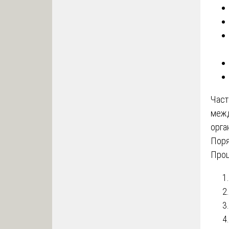
Час
межд
орга
Поря
Проц