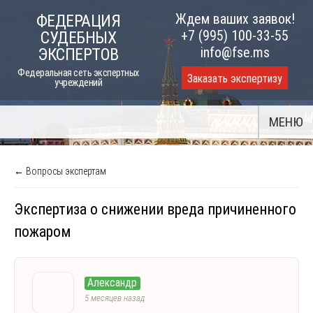
Skip
Ждем ваших заявок!
ФЕДЕРАЦИЯ
to
+7 (995) 100-33-55
СУДЕБНЫХ
content
info@fse.ms
ЭКСПЕРТОВ
Федеральная сеть экспертных
Заказать экспертизу
учреждений
МЕНЮ
← Вопросы экспертам
Экспертиза о снижении вреда причиненного
пожаром
Александр
5 месяцев назад