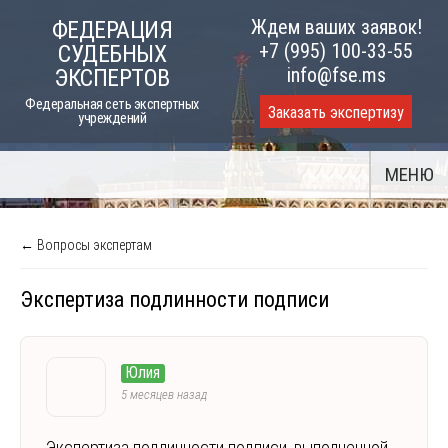
Skip
Ждем ваших заявок!
ФЕДЕРАЦИЯ
to
+7 (995) 100-33-55
СУДЕБНЫХ
content
info@fse.ms
ЭКСПЕРТОВ
Федеральная сеть экспертных
Заказать экспертизу
учреждений
МЕНЮ
← Вопросы экспертам
Экспертиза подлинности подписи
Юлия
5 месяцев назад
Экспертиза подлинности подписи, выполненной