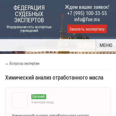
Skip
Ждем ваших заявок!
ФЕДЕРАЦИЯ
to
+7 (995) 100-33-55
СУДЕБНЫХ
content
info@fse.ms
ЭКСПЕРТОВ
Федеральная сеть экспертных
Заказать экспертизу
учреждений
МЕНЮ
← Вопросы экспертам
Химический анализ отработанного масла
Евгений
5 месяцев назад
Химический анализ отработанного масла.