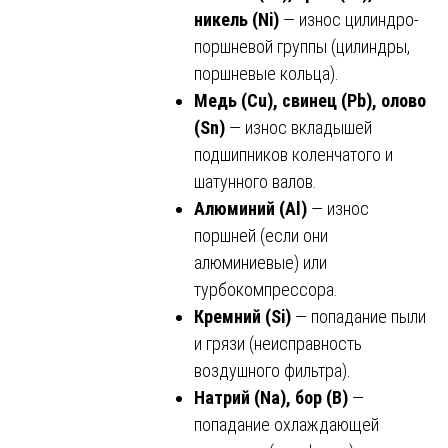
никель (Ni)
— износ цилиндро-
поршневой группы (цилиндры,
поршневые кольца).
Медь (Cu), свинец (Pb), олово
(Sn)
— износ вкладышей
подшипников коленчатого и
шатунного валов.
Алюминий (Al)
— износ
поршней (если они
алюминиевые) или
турбокомпрессора.
Кремний (Si)
— попадание пыли
и грязи (неисправность
воздушного фильтра).
Натрий (Na), бор (B)
—
попадание охлаждающей