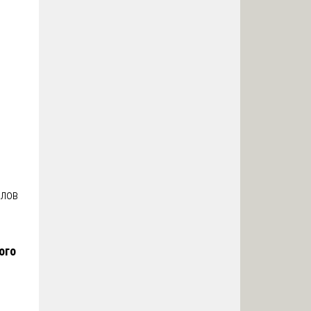
алов
ого