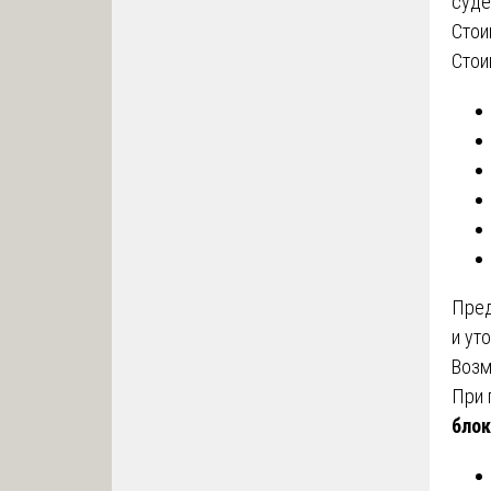
суде
Стои
Стои
Пред
и ут
Возм
При 
блок