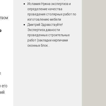
Исламия
Нужна экспертиза и
определение качества
проведения столярных работ по
ством
изготовлению мебели
Дмитрий
Здравствуйте!
Экспертиза давности
о
проведенных строительных
работ (закладки кирпичами
оконных блок...
х
 его
ий.