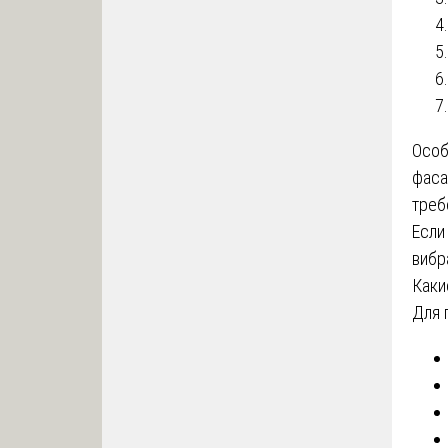
Особ
фаса
треб
Если
вибр
Каки
Для 