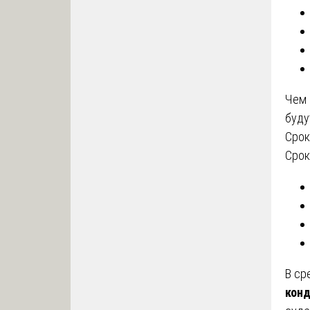
Чем 
буду
Срок
Срок
В с
кон