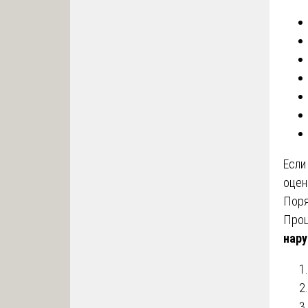
Если
оцен
Поря
Проц
нару