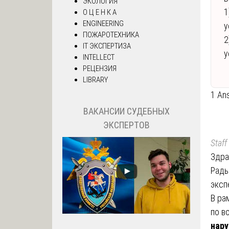
ЭКОЛОГИЯ
1
О Ц Е Н К А
ENGINEERING
у
ПОЖАРОТЕХНИКА
2
IT ЭКСПЕРТИЗА
у
INTELLECT
РЕЦЕНЗИЯ
LIBRARY
1 An
ВАКАНСИИ СУДЕБНЫХ
ЭКСПЕРТОВ
Staff
Здра
Рады
эксп
В ра
по в
нару