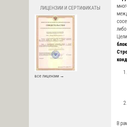
мног
ЛИЦЕНЗИИ И СЕРТИФИКАТЫ
межд
сосе
либо
Цели
блок
Стро
кон
все лицензии →
В ра