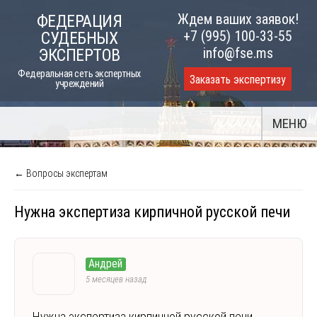
Skip
Ждем ваших заявок!
ФЕДЕРАЦИЯ
to
+7 (995) 100-33-55
СУДЕБНЫХ
content
info@fse.ms
ЭКСПЕРТОВ
Федеральная сеть экспертных
Заказать экспертизу
учреждений
МЕНЮ
← Вопросы экспертам
Нужна экспертиза кирпичной русской печи
Андрей
5 месяцев назад
Нужна экспертиза кирпичной русской печи.