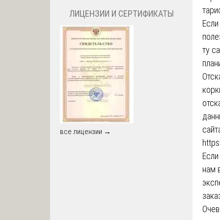
тари
ЛИЦЕНЗИИ И СЕРТИФИКАТЫ
Если
поле
ту с
план
Отск
корк
отск
данн
сайта
все лицензии →
https
Если
нам 
эксп
зака
Очев