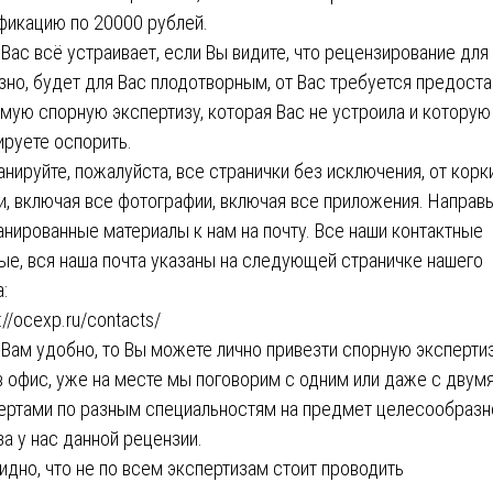
фикацию по 20000 рублей.
 Вас всё устраивает, если Вы видите, что рецензирование для
зно, будет для Вас плодотворным, от Вас требуется предоста
амую спорную экспертизу, которая Вас не устроила и которую
ируете оспорить.
анируйте, пожалуйста, все странички без исключения, от корк
и, включая все фотографии, включая все приложения. Направь
анированные материалы к нам на почту. Все наши контактные
ые, вся наша почта указаны на следующей страничке нашего
:
://ocexp.ru/contacts/
 Вам удобно, то Вы можете лично привезти спорную экспертиз
в офис, уже на месте мы поговорим с одним или даже с двум
ертами по разным специальностям на предмет целесообразн
за у нас данной рецензии.
идно, что не по всем экспертизам стоит проводить