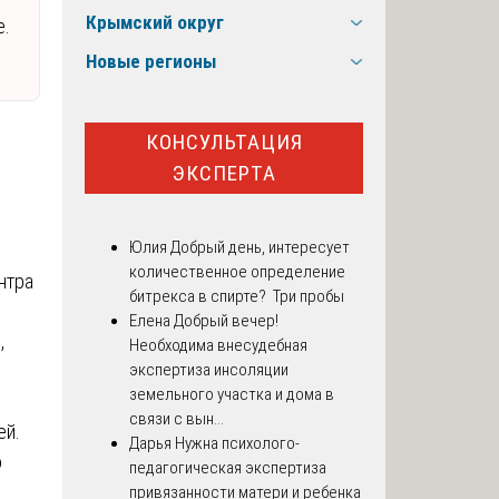
Крымский округ
е.
Новые регионы
КОНСУЛЬТАЦИЯ
ЭКСПЕРТА
Юлия
Добрый день, интересует
количественное определение
нтра
битрекса в спирте? Три пробы
Елена
Добрый вечер!
,
Необходима внесудебная
экспертиза инсоляции
земельного участка и дома в
связи с вын...
ей.
Дарья
Нужна психолого-
о
педагогическая экспертиза
привязанности матери и ребенка