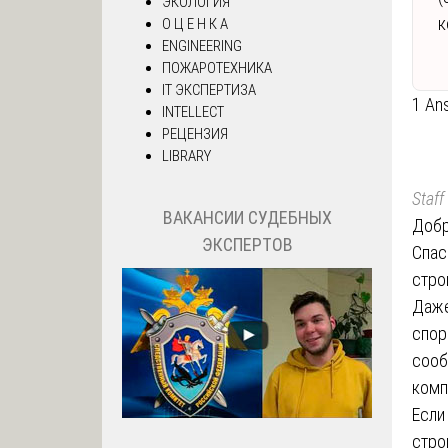
ЭКОЛОГИЯ
к
О Ц Е Н К А
ENGINEERING
ПОЖАРОТЕХНИКА
IT ЭКСПЕРТИЗА
1 An
INTELLECT
РЕЦЕНЗИЯ
LIBRARY
Staff
ВАКАНСИИ СУДЕБНЫХ
Добр
ЭКСПЕРТОВ
Спас
стро
Даже
спор
сооб
комп
Если
стро