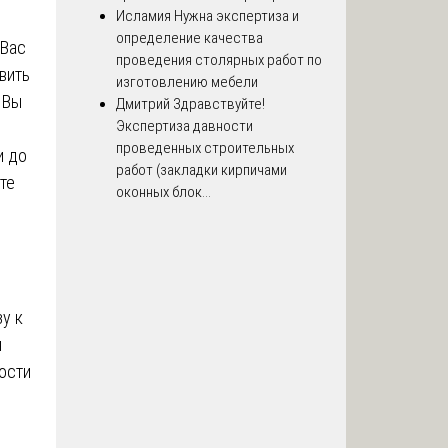
Исламия
Нужна экспертиза и
определение качества
 Вас
проведения столярных работ по
вить
изготовлению мебели
 Вы
Дмитрий
Здравствуйте!
Экспертиза давности
проведенных строительных
и до
работ (закладки кирпичами
те
оконных блок...
у к
я
ости