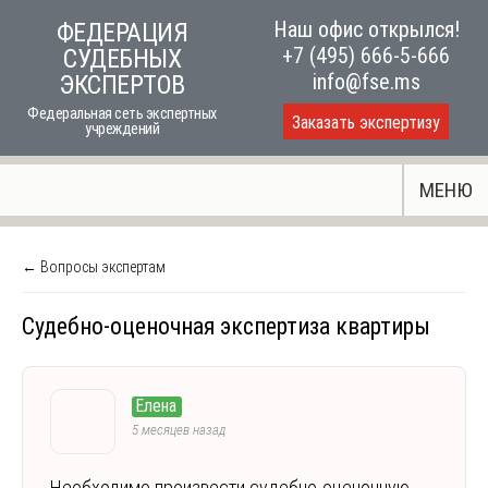
Skip
Наш офис открылся!
ФЕДЕРАЦИЯ
to
+7 (495) 666-5-666
СУДЕБНЫХ
content
info@fse.ms
ЭКСПЕРТОВ
Федеральная сеть экспертных
Заказать экспертизу
учреждений
МЕНЮ
← Вопросы экспертам
Судебно-оценочная экспертиза квартиры
Елена
5 месяцев назад
Необходимо произвести судебно-оценочную