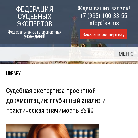
Skip
Ждем ваших заявок!
ФЕДЕРАЦИЯ
to
+7 (995) 100-33-55
СУДЕБНЫХ
content
info@fse.ms
ЭКСПЕРТОВ
Федеральная сеть экспертных
Заказать экспертизу
учреждений
МЕНЮ
LIBRARY
Судебная экспертиза проектной
документации: глубинный анализ и
практическая значимость ⚖️🏗️