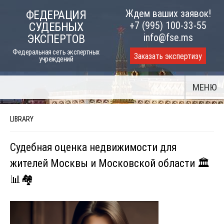
Skip
Ждем ваших заявок!
ФЕДЕРАЦИЯ
to
+7 (995) 100-33-55
СУДЕБНЫХ
content
info@fse.ms
ЭКСПЕРТОВ
Федеральная сеть экспертных
Заказать экспертизу
учреждений
МЕНЮ
LIBRARY
Судебная оценка недвижимости для
жителей Москвы и Московской области 🏛️
📊🏘️