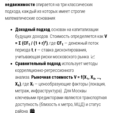
недвижимости
опирается на три классических
подхода, каждый из которых имеет строгие
математические основания:
Доходный подход
основан на капитализации
будущих доходов. Стоимость определяется как
V
= Σ (CFₜ / (1 + r)ᵗ)
, где
CFₜ
— денежный поток
периода
t
,
r
— ставка дисконтирования,
учитывающая риски московского рынка. 📈
Сравнительный подход
использует методы
корреляционно-регрессионного
анализа.
Рыночная стоимость V = f(X₁, X₂, …,
Xₙ)
, где
Xᵢ
— ценообразующие факторы (локация,
метраж, инфраструктура). Для Москвы
ключевыми предикторами являются транспортная
доступность (близость к метро, МЦД) и статус
района. 🏙️