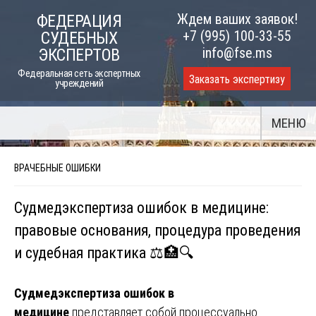
Skip
Ждем ваших заявок!
ФЕДЕРАЦИЯ
to
+7 (995) 100-33-55
СУДЕБНЫХ
content
info@fse.ms
ЭКСПЕРТОВ
Федеральная сеть экспертных
Заказать экспертизу
учреждений
МЕНЮ
ВРАЧЕБНЫЕ ОШИБКИ
Судмедэкспертиза ошибок в медицине:
правовые основания, процедура проведения
и судебная практика ⚖️🏥🔍
Судмедэкспертиза ошибок в
медицине
представляет собой процессуально