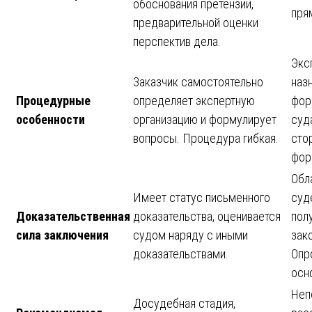
обоснования претензии,
пря
предварительной оценки
перспектив дела.
Экс
Заказчик самостоятельно
наз
Процедурные
определяет экспертную
фор
особенности
организацию и формулирует
суд
вопросы. Процедура гибкая.
сто
фор
Обл
Имеет статус письменного
суд
Доказательственная
доказательства, оценивается
пол
сила заключения
судом наряду с иными
зак
доказательствами.
Опр
осн
Неп
Досудебная стадия,