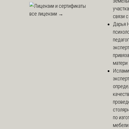
земель
участка
все лицензии →
связи с 
Дарья
Н
психоло
педаго
экспер
привяз
матери 
Ислами
эксперт
опреде
качест
провед
столяр
по изг
мебели