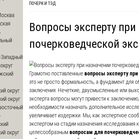
ПОЧЕРК И ТЭД
Москва
ская
Вопросы эксперту при
ь
льный
почерковедческой экс
-Западный
округ
Грамотно поставленные
вопросы эксперту при
жский
это не просто формальность, а фундамент для о
заключения. Нечеткие, двусмысленные или вых
ий округ
эксперта вопросы могут привести к заключению, 
кий округ
необходимости назначать дополнительное иссле
восточный
увеличивает издержки. Мы, как экспертное сооб
-
экспертом на стадии назначения исследования 
ский
целесообразным
вопросам для почерковедче
ий округ