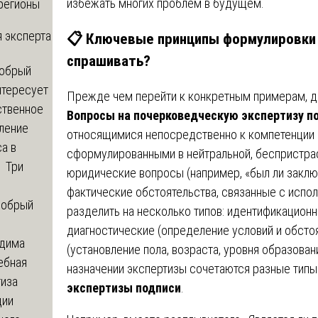
избежать многих проблем в будущем.
регионы
 эксперта
📋 Ключевые принципы формулировки 
спрашивать?
обрый
нтересует
Прежде чем перейти к конкретным примерам, д
ственное
Вопросы на почерковедческую экспертизу п
ление
относящимися непосредственно к компетенции 
а в
сформулированными в нейтральной, беспристра
? Три
юридические вопросы (например, «был ли заключ
фактические обстоятельства, связанные с испо
обрый
разделить на несколько типов: идентификационн
диагностические (определение условий и обсто
дима
(установление пола, возраста, уровня образован
ебная
назначении экспертизы сочетаются разные тип
тиза
экспертизы подписи
.
ции