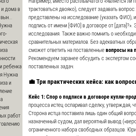
Например, вместо расплывчатого «Является ли 
ного
трактоваться двояко), следует задавать вопрос:
 и дома в
представлены на исследование (указать ФИО), 
вын...
подпись от имени [ФИО] в договоре от [дата]?».
ужна
исследования. Также важно помнить о необход
го-
сравнительных материалов. Без адекватных обр
гическая
сможет ответить на поставленные
вопросы на 
тиза
Рекомендуем заранее обсудить с экспертом со
анности
поставленных задач.
и ребенка
я
Нужна
💼 Три практических кейса: как вопро
иза и
ление
Кейс 1: Спор о подписи в договоре купли-про
ва
процесса истец оспаривал сделку, утверждая, ч
ения
Сторона истца поставила лишь один общий вопро
ных работ
назначенный судом, дал вероятный вывод («веро
отовлению
ограниченного набора свободных образцов. Юр