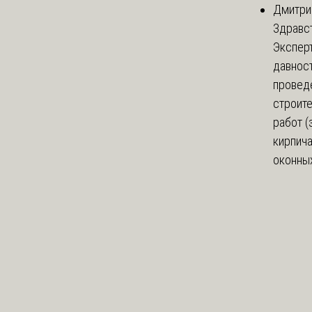
Дмитри
Здравст
Экспер
давнос
провед
строит
работ (
кирпич
оконных