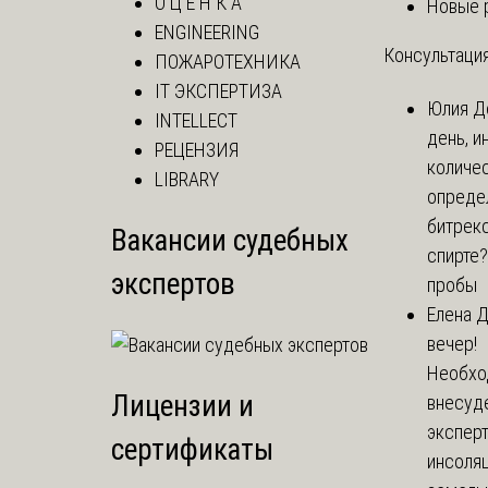
О Ц Е Н К А
Новые 
ENGINEERING
Консультация
ПОЖАРОТЕХНИКА
IT ЭКСПЕРТИЗА
Юлия
Д
INTELLECT
день, и
РЕЦЕНЗИЯ
количе
LIBRARY
опреде
битрекс
Вакансии судебных
спирте
экспертов
пробы
Елена
Д
вечер!
Необхо
Лицензии и
внесуд
экспер
сертификаты
инсоля