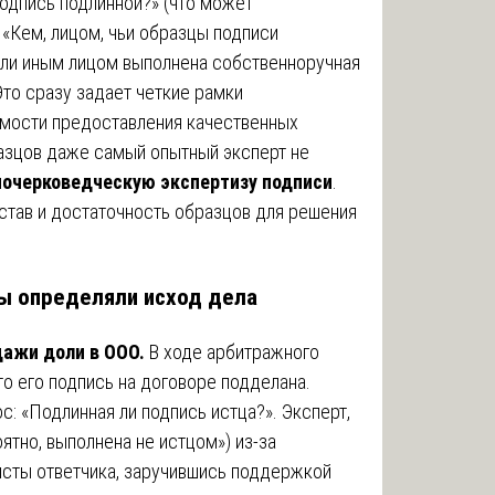
подпись подлинной?» (что может
 «Кем, лицом, чьи образцы подписи
или иным лицом выполнена собственноручная
 Это сразу задает четкие рамки
имости предоставления качественных
азцов даже самый опытный эксперт не
почерковедческую экспертизу подписи
.
став и достаточность образцов для решения
сы определяли исход дела
дажи доли в ООО.
В ходе арбитражного
то его подпись на договоре подделана.
с: «Подлинная ли подпись истца?». Эксперт,
ятно, выполнена не истцом») из-за
исты ответчика, заручившись поддержкой