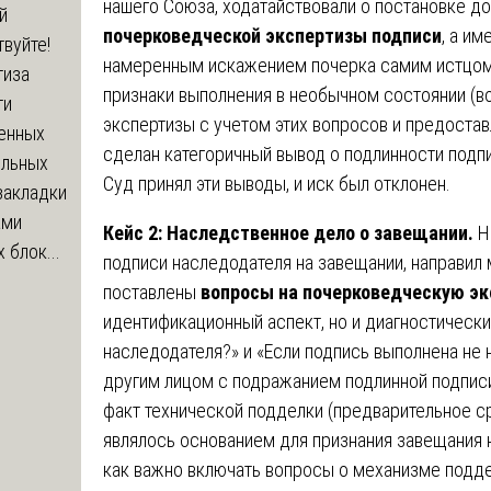
нашего Союза, ходатайствовали о постановке д
й
почерковедческой экспертизы подписи
, а и
вуйте!
намеренным искажением почерка самим истцом?
тиза
признаки выполнения в необычном состоянии (во
ти
экспертизы с учетом этих вопросов и предоста
енных
сделан категоричный вывод о подлинности подпи
ельных
Суд принял эти выводы, и иск был отклонен.
закладки
ами
Кейс 2: Наследственное дело о завещании.
Н
 блок...
подписи наследодателя на завещании, направил
поставлены
вопросы на почерковедческую эк
идентификационный аспект, но и диагностически
наследодателя?» и «Если подпись выполнена не 
другим лицом с подражанием подлинной подписи
факт технической подделки (предварительное с
являлось основанием для признания завещания 
как важно включать вопросы о механизме подде