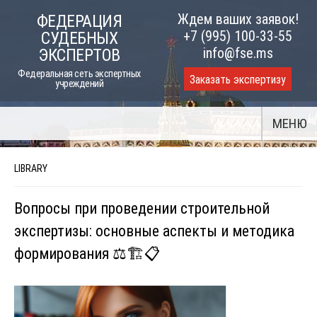
Skip
Ждем ваших заявок!
ФЕДЕРАЦИЯ
to
+7 (995) 100-33-55
СУДЕБНЫХ
content
info@fse.ms
ЭКСПЕРТОВ
Федеральная сеть экспертных
Заказать экспертизу
учреждений
МЕНЮ
LIBRARY
Вопросы при проведении строительной
экспертизы: основные аспекты и методика
формирования ⚖️🏗️📋