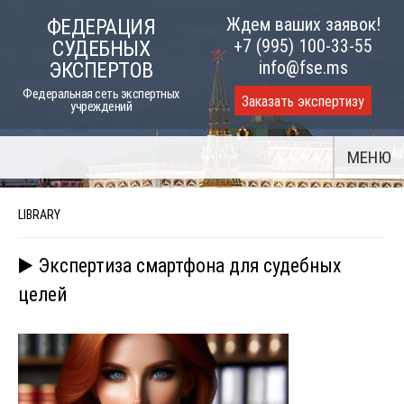
Skip
Ждем ваших заявок!
ФЕДЕРАЦИЯ
to
+7 (995) 100-33-55
СУДЕБНЫХ
content
info@fse.ms
ЭКСПЕРТОВ
Федеральная сеть экспертных
Заказать экспертизу
учреждений
МЕНЮ
LIBRARY
▶️ Экспертиза смартфона для судебных
целей