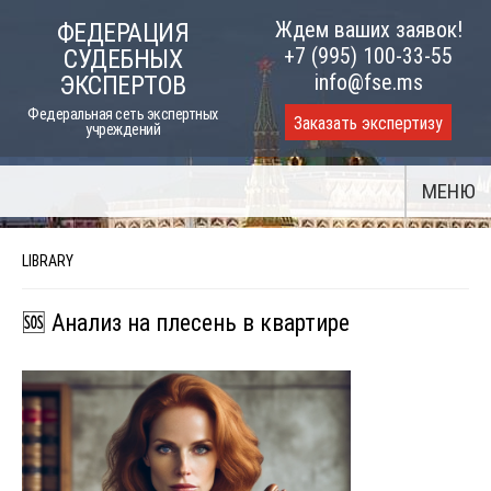
Skip
Ждем ваших заявок!
ФЕДЕРАЦИЯ
to
+7 (995) 100-33-55
СУДЕБНЫХ
content
info@fse.ms
ЭКСПЕРТОВ
Федеральная сеть экспертных
Заказать экспертизу
учреждений
МЕНЮ
LIBRARY
🆘 Анализ на плесень в квартире