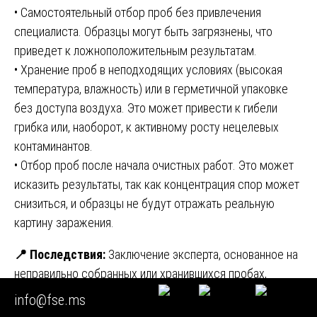
• Самостоятельный отбор проб без привлечения
специалиста. Образцы могут быть загрязнены, что
приведет к ложноположительным результатам.
• Хранение проб в неподходящих условиях (высокая
температура, влажность) или в герметичной упаковке
без доступа воздуха. Это может привести к гибели
грибка или, наоборот, к активному росту нецелевых
контаминантов.
• Отбор проб после начала очистных работ. Это может
исказить результаты, так как концентрация спор может
снизиться, и образцы не будут отражать реальную
картину заражения.
📍
Последствия:
Заключение эксперта, основанное на
неправильно собранных или хранившихся пробах,
может быть признано недопустимым доказательством
info@fse.ms
в суде. В нем могут быть сделаны вероятностные