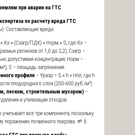
 землям при аварии на ГТС
кспертиза по расчету вреда ГТС
). Составляющие вреда:
× Кэ × (Сзагр/ПДК) × Норм × S, где Кэ –
азных регионов от 1,0 до 2,2), Сзагр –
ьно допустимая концентрация, Норм –
м²), S – площадь загрязнения.
енного профиля
– Уразр = S × h × Нпл, где h
ости плодородного слоя (200-600 руб./м³).
м, песком, строительным мусором)
–
удаления и утилизации отходов.
 учитывает все три компонента, поскольку
му поражению почвенного покрова. 🌱💧
вреда ГТС при прорыве дамбы