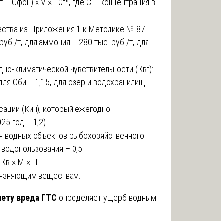
 – Сфон) × V × 10⁻⁶, где С – концентрация в
ества из Приложения 1 к Методике № 87
уб./т, для аммония – 280 тыс. руб./т, для
о-климатической чувствительности (Квг):
 для Оби – 1,15, для озер и водохранилищ –
ации (Кин), который ежегодно
5 год – 1,2).
я водных объектов рыбохозяйственного
 водопользования – 0,5.
Кв × М × Н.
рязняющим веществам.
чету вреда ГТС
определяет ущерб водным