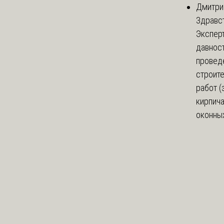
Дмитри
Здравст
Экспер
давнос
провед
строит
работ (
кирпич
оконных