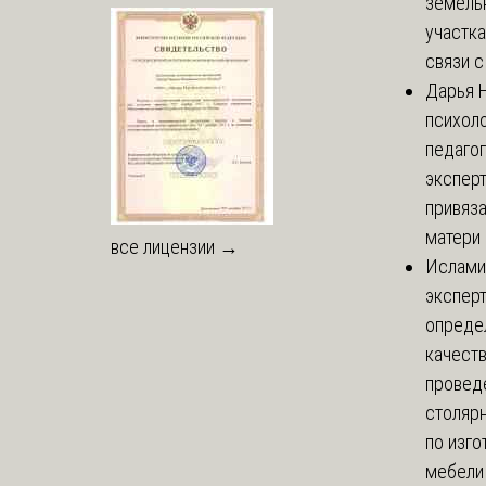
земель
участка
связи с 
Дарья
Н
психоло
педаго
экспер
привяз
матери 
все лицензии →
Ислами
эксперт
опреде
качест
провед
столяр
по изг
мебели