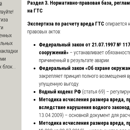
Раздел 3. Нормативно-правовая база, регла
й
на ГТС
вуйте!
тиза
Экспертиза по расчету вреда ГТС
опирается 
ти
правовых актов:
енных
ельных
Федеральный закон от 21.07.1997 № 11
закладки
сооружений»
– устанавливает обязанност
ами
причиненный в результате аварии.
 блок...
Федеральный закон «Об охране окруж
закрепляет принцип полного возмещения 
упущенную выгоду.
Водный кодекс РФ
(статья 69) – регулир
Методика исчисления размера вреда, 
вследствие нарушения водного законо
13.04.2009) – основной документ для расч
Методика исчисления размера вреда, п