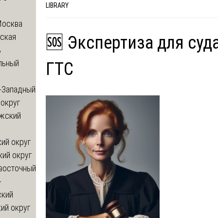
LIBRARY
Москва
ская
🆘 Экспертиза для суд
ь
льный
ГТС
-Западный
округ
жский
ий округ
кий округ
восточный
-
ский
ий округ