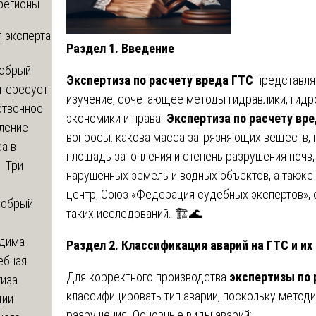
регионы
 эксперта
Раздел 1. Введение
обрый
Э
кспертиза по расчету вреда ГТС
представля
нтересует
изучение, сочетающее методы гидравлики, гидрол
ственное
экономики и права.
Экспертиза по расчету вр
ление
вопросы: какова масса загрязняющих веществ,
а в
площадь затопления и степень разрушения почв
? Три
нарушенных земель и водных объектов, а также
центр, Союз «Федерация судебных экспертов»,
обрый
таких исследований. 🏗️🌊
дима
Раздел 2. Классификация аварий на ГТС и и
ебная
Для корректного производства
экспертизы по 
тиза
классифицировать тип аварии, поскольку метод
ции
разрушения. Основные виды аварий: