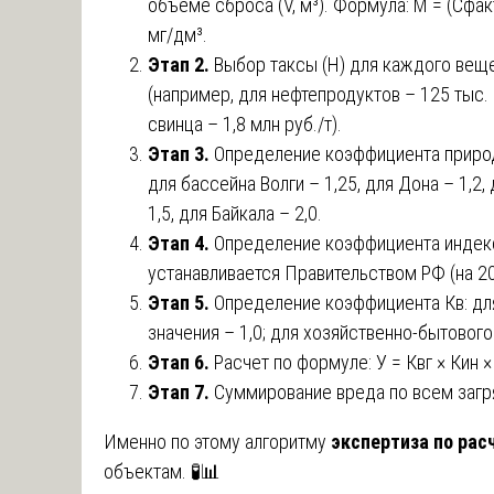
объеме сброса (V, м³). Формула: М = (Сфакт
мг/дм³.
Этап 2.
Выбор таксы (Н) для каждого вещ
(например, для нефтепродуктов – 125 тыс. р
свинца – 1,8 млн руб./т).
Этап 3.
Определение коэффициента природн
для бассейна Волги – 1,25, для Дона – 1,2,
1,5, для Байкала – 2,0.
Этап 4.
Определение коэффициента индекс
устанавливается Правительством РФ (на 202
Этап 5.
Определение коэффициента Кв: дл
значения – 1,0; для хозяйственно-бытового
Этап 6.
Расчет по формуле: У = Квг × Кин × 
Этап 7.
Суммирование вреда по всем заг
Именно по этому алгоритму
экспертиза по рас
объектам. 🧪📊