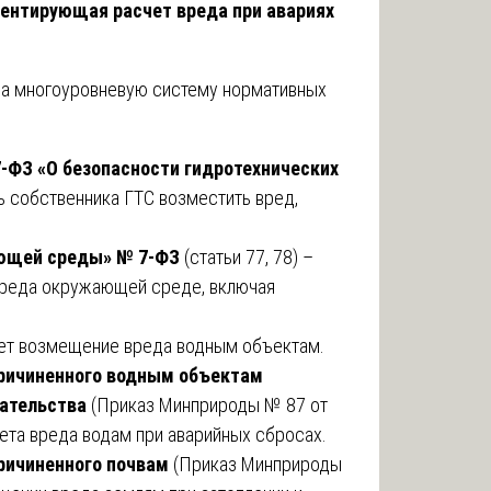
ментирующая расчет вреда при авариях
на многоуровневую систему нормативных
7-ФЗ «О безопасности гидротехнических
ь собственника ГТС возместить вред,
ающей среды» № 7-ФЗ
(статьи 77, 78) –
вреда окружающей среде, включая
ует возмещение вреда водным объектам.
причиненного водным объектам
дательства
(Приказ Минприроды № 87 от
ета вреда водам при аварийных сбросах.
ричиненного почвам
(Приказ Минприроды