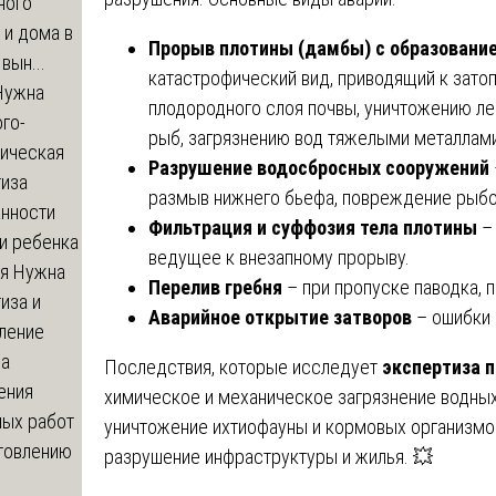
ного
 и дома в
Прорыв плотины (дамбы) с образовани
вын...
катастрофический вид, приводящий к зато
ужна
плодородного слоя почвы, уничтожению ле
го-
рыб, загрязнению вод тяжелыми металлами
гическая
Разрушение водосбросных сооружений
тиза
размыв нижнего бьефа, повреждение рыбо
анности
Фильтрация и суффозия тела плотины
– 
и ребенка
ведущее к внезапному прорыву.
я
Нужна
Перелив гребня
– при пропуске паводка,
иза и
Аварийное открытие затворов
– ошибки 
ление
ва
Последствия, которые исследует
экспертиза п
ения
химическое и механическое загрязнение водных 
ных работ
уничтожение ихтиофауны и кормовых организмо
отовлению
разрушение инфраструктуры и жилья. 💥