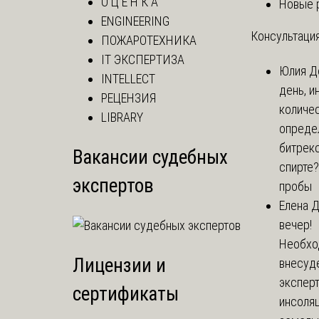
О Ц Е Н К А
Новые 
ENGINEERING
Консультация
ПОЖАРОТЕХНИКА
IT ЭКСПЕРТИЗА
Юлия
Д
INTELLECT
день, и
РЕЦЕНЗИЯ
количе
LIBRARY
опреде
битрекс
Вакансии судебных
спирте
экспертов
пробы
Елена
Д
вечер!
Необхо
Лицензии и
внесуд
экспер
сертификаты
инсоля