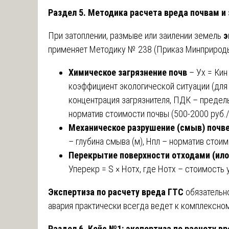
Раздел 5. Методика расчета вреда почвам и
При затоплении, размыве или заилении земель
э
применяет Методику № 238 (Приказ Минприроды
Химическое загрязнение почв
– Ух = Кин 
коэффициент экологической ситуации (для р
концентрация загрязнителя, ПДК – предел
норматив стоимости почвы (500-2000 руб./
Механическое разрушение (смыв) почв
– глубина смыва (м), Нпл – норматив стоим
Перекрытие поверхности отходами (ило
Уперекр = S × Нотх, где Нотх – стоимость 
Экспертиза по расчету вреда ГТС
обязательно
авария практически всегда ведет к комплексно
Раздел 6. Кейс №1: экспертиза по расчету 