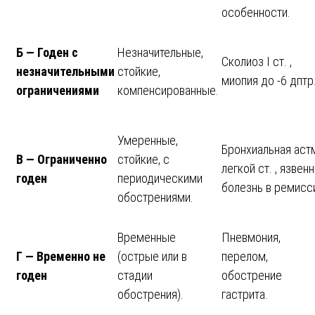
особенности.
Б — Годен с
Незначительные,
Сколиоз I ст. ,
незначительными
стойкие,
миопия до -6 дптр
ограничениями
компенсированные.
Умеренные,
Бронхиальная аст
В — Ограниченно
стойкие, с
легкой ст. , язвен
годен
периодическими
болезнь в ремисс
обострениями.
Временные
Пневмония,
Г — Временно не
(острые или в
перелом,
годен
стадии
обострение
обострения).
гастрита.