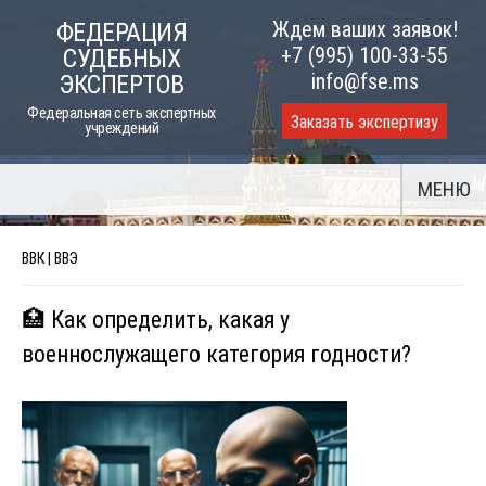
Skip
Ждем ваших заявок!
ФЕДЕРАЦИЯ
to
+7 (995) 100-33-55
СУДЕБНЫХ
content
info@fse.ms
ЭКСПЕРТОВ
Федеральная сеть экспертных
Заказать экспертизу
учреждений
МЕНЮ
ВВК | ВВЭ
🏥 Как определить, какая у
военнослужащего категория годности?