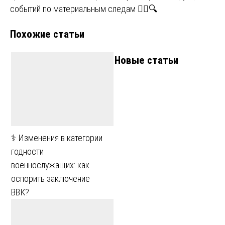
записям
событий по материальным следам 🕵️‍♂️🔍
Похожие статьи
Новые статьи
⚕️ Изменения в категории
годности
военнослужащих: как
оспорить заключение
ВВК?