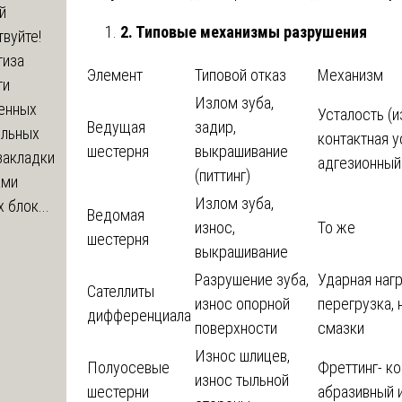
й
2. Типовые механизмы разрушения
вуйте!
тиза
Элемент
Типовой отказ
Механизм
ти
Излом зуба,
енных
Усталость (из
Ведущая
задир,
ельных
контактная у
шестерня
выкрашивание
закладки
адгезионный
(питтинг)
ами
Излом зуба,
 блок...
Ведомая
износ,
То же
шестерня
выкрашивание
Разрушение зуба,
Ударная нагр
Сателлиты
износ опорной
перегрузка,
дифференциала
поверхности
смазки
Износ шлицев,
Полуосевые
Фреттинг- ко
износ тыльной
шестерни
абразивный 