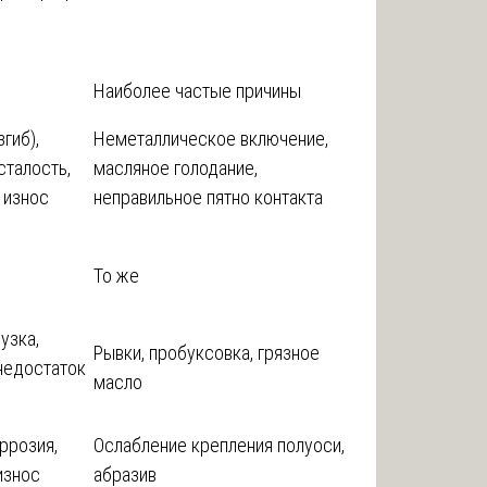
Наиболее частые причины
гиб),
Неметаллическое включение,
сталость,
масляное голодание,
 износ
неправильное пятно контакта
То же
узка,
Рывки, пробуксовка, грязное
 недостаток
масло
ррозия,
Ослабление крепления полуоси,
износ
абразив