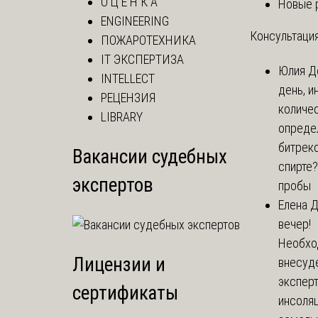
О Ц Е Н К А
Новые 
ENGINEERING
Консультация
ПОЖАРОТЕХНИКА
IT ЭКСПЕРТИЗА
Юлия
Д
INTELLECT
день, и
РЕЦЕНЗИЯ
количе
LIBRARY
опреде
битрекс
Вакансии судебных
спирте
экспертов
пробы
Елена
Д
вечер!
Необхо
Лицензии и
внесуд
экспер
сертификаты
инсоля