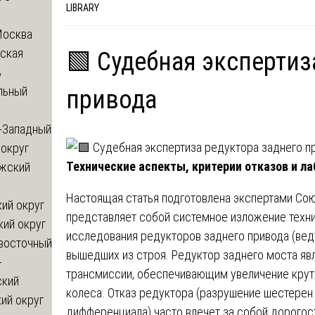
LIBRARY
Москва
ская
🟩 Судебная экспертиз
ь
льный
привода
-Западный
округ
Технические аспекты, критерии отказов и л
жский
Настоящая статья подготовлена экспертами Со
ий округ
представляет собой системное изложение техн
кий округ
исследования редукторов заднего привода (вед
восточный
вышедших из строя. Редуктор заднего моста яв
-
трансмиссии, обеспечивающим увеличение крут
ский
колеса. Отказ редуктора (разрушение шестерен 
ий округ
дифференциала) часто влечет за собой дорого