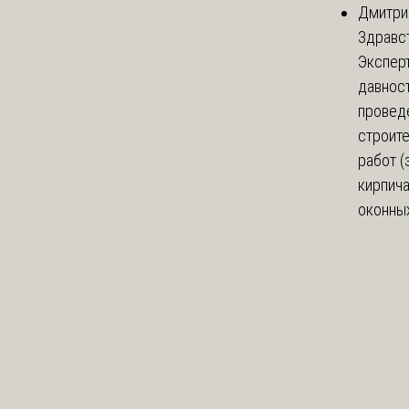
Дмитри
Здравст
Экспер
давнос
провед
строит
работ (
кирпич
оконных