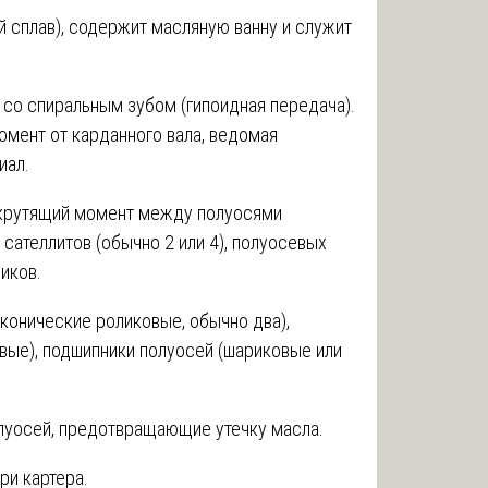
й сплав), содержит масляную ванну и служит
со спиральным зубом (гипоидная передача).
омент от карданного вала, ведомая
иал.
крутящий момент между полуосями
сателлитов (обычно 2 или 4), полуосевых
иков.
конические роликовые, обычно два),
вые), подшипники полуосей (шариковые или
луосей, предотвращающие утечку масла.
ри картера.