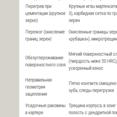
Перегрев при
Крупные иглы мартенсит
цементации (крупное
3), карбидная сетка по г
зерно)
зерен
Пережог (окисление
Окисленные границы зере
границ зерен)
«рубашка»), микротрещи
Мягкий поверхностный с
Обезуглероживание
(твердость ниже 50 HRC)
поверхностного слоя
ускоренный износ
Неправильная
Пятно контакта смещено
геометрия
зуба, следы перегрузки
зацепления
Усадочные раковины
Трещина корпуса, в зоне
в картере
полость с дендритной п