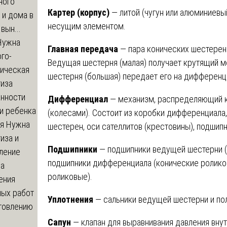
ного
Картер (корпус)
— литой (чугун или алюминиевы
 и дома в
несущим элементом.
вын...
ужна
Главная передача
— пара конических шестерен 
го-
Ведущая шестерня (малая) получает крутящий м
гическая
шестерня (большая) передает его на дифференц
тиза
анности
Дифференциал
— механизм, распределяющий 
и ребенка
(колесами). Состоит из коробки дифференциала, 
я
Нужна
шестерен, оси сателлитов (крестовины), подшипн
иза и
Подшипники
— подшипники ведущей шестерни (
ление
подшипники дифференциала (конические ролико
ва
роликовые).
ения
ных работ
Уплотнения
— сальники ведущей шестерни и по
отовлению
Сапун
— клапан для выравнивания давления внут