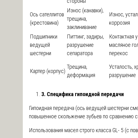
стороны
Износ (канавки),
Ось сателлитов
Износ, устал
трещина,
(крестовина)
коррозия
заклинивание
Подшипники
Питтинг, задиры,
Контактная у
ведущей
разрушение
масляное го
шестерни
сепаратора
перекос
Трещина,
Усталость, х
Картер (корпус)
деформация
разрушение
3. Специфика гипоидной передачи
Гипоидная передача (ось ведущей шестерни см
повышенное скольжение зубьев по сравнению с 
Использования масел строго класса GL- 5 (с 