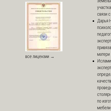
земель
участка
связи с 
Дарья
Н
психоло
педаго
экспер
привяз
матери 
все лицензии →
Ислами
эксперт
опреде
качест
провед
столяр
по изг
мебели