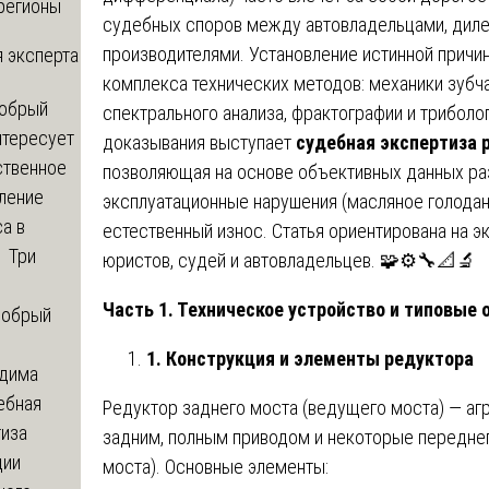
регионы
судебных споров между автовладельцами, диле
производителями. Установление истинной причи
 эксперта
комплекса технических методов: механики зубча
обрый
спектрального анализа, фрактографии и триболо
нтересует
доказывания выступает
судебная экспертиза 
ственное
позволяющая на основе объективных данных ра
ление
эксплуатационные нарушения (масляное голодани
а в
естественный износ. Статья ориентирована на э
? Три
юристов, судей и автовладельцев. 🧩⚙️🔧📐🔬
Часть 1. Техническое устройство и типовые
обрый
1. Конструкция и элементы редуктора
дима
ебная
Редуктор заднего моста (ведущего моста) — агр
тиза
задним, полным приводом и некоторые передне
ции
моста). Основные элементы: