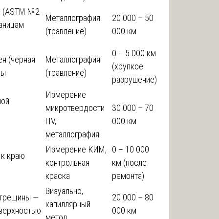
а (ASTM №2-
Металлография
20 000 – 50
раницам
(травление)
000 км
0 – 5 000 км
н (черная
Металлография
(хрупкое
ны
(травление)
разрушение)
Измерение
лой
микротвердости
30 000 – 70
,
HV,
000 км
металлография
Измерение КИМ,
0 – 10 000
 к краю
контрольная
км (после
краска
ремонта)
Визуально,
 трещины —
20 000 – 80
капиллярный
оверхностью
000 км
метод