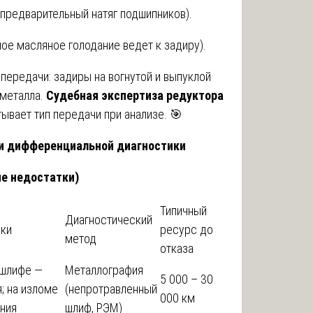
 предварительный натяг подшипников).
е масляное голодание ведет к задиру).
передачи: задиры на вогнутой и выпуклой
 металла.
Судебная экспертиза редуктора
ывает тип передачи при анализе. 🎯
ии дифференциальной диагностики
е недостатки)
Типичный
Диагностический
аки
ресурс до
метод
отказа
 шлифе —
Металлография
5 000 – 30
; на изломе
(непротравленный
000 км
ния
шлиф, РЭМ)