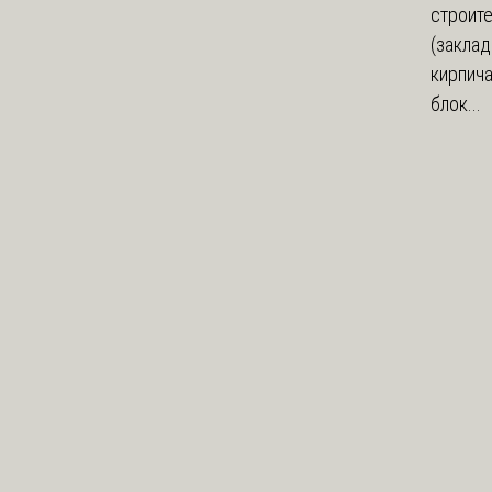
строит
(заклад
кирпич
блок...