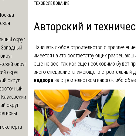
ТЕХОБСЛЕДОВАНИЕ
Москва
ская
Авторский и техниче
ь
льный округ
Начинать любое строительство с привлечение
-Западный
имеется на это соответствующих разрешающих
округ
еще не все, так как еще необходимо будет п
жский округ
иного специалиста, имеющего строительный д
ий округ
надзора
за строительством какого-либо объе
кий округ
восточный
-Кавказский
ий округ
регионы
 эксперта