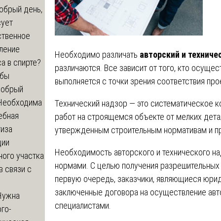
брый день,
сует
ственное
ление
Необходимо различать
авторский и техниче
а в спирте?
различаются. Все зависит от того, кто осуще
обы
выполняется с точки зрения соответствия пр
обрый
 Необходима
Технический надзор — это систематическое к
ебная
работ на строящемся объекте от мелких дета
тиза
утвержденным строительным нормативам и пр
ции
Необходимость авторского и технического н
ного участка
нормами. С целью получения разрешительных 
в связи с
первую очередь, заказчики, являющиеся юри
заключенные договора на осуществление авто
ужна
специалистами.
го-