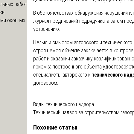
ельных работ
ки
В обстоятельствах обнаружения нарушений ил
ами оконных
журнал предписаний подрядчика, а затем пре
устранению.
Целью и смыслом авторского и технического 
строящемся объекте заключается в контроле
работ и оказании заказчику квалифицированн
приемка построенного объекта удостоверяетс
специалисты авторского и
технического над
договором.
Навигация
Виды технического надзора
Технический надзор за строительством газоп
по
Похожие статьи
записям