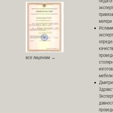
педаго
экспер
привяз
матери 
Ислами
эксперт
опреде
качест
провед
все лицензии →
столярн
изгото
мебели
Дмитри
Здравст
Экспер
давнос
провед