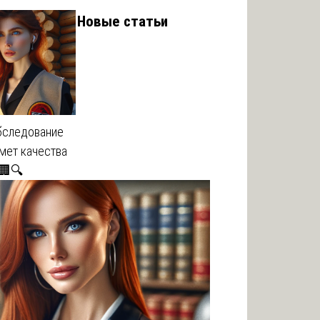
Новые статьи
бследование
мет качества
🏢🔍