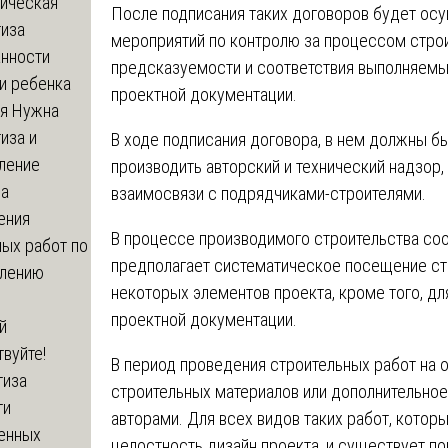
гическая
После подписания таких договоров будет ос
тиза
мероприятий по контролю за процессом строи
анности
предсказуемости и соответствия выполняемы
и ребенка
проектной документации.
я
Нужна
иза и
В ходе подписания договора, в нем должны бы
ление
производить авторский и технический надзор,
ва
взаимосвязи с подрядчиками-строителями.
ения
В процессе производимого строительства соо
ых работ по
предполагает систематическое посещение ст
влению
некоторых элементов проекта, кроме того, д
проектной документации.
й
вуйте!
В период проведения строительных работ на
тиза
строительных материалов или дополнительное
ти
авторами. Для всех видов таких работ, котор
енных
целостность дизайн проекта, и существует по