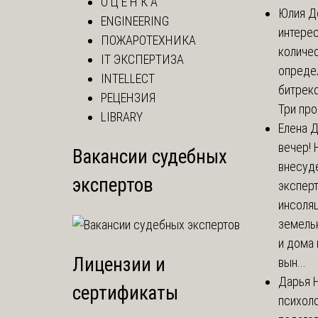
О Ц Е Н К А
Юлия
До
ENGINEERING
интере
ПОЖАРОТЕХНИКА
количе
IT ЭКСПЕРТИЗА
опреде
INTELLECT
битрекс
РЕЦЕНЗИЯ
Три пр
LIBRARY
Елена
Д
вечер!
Вакансии судебных
внесуд
экспертов
экспер
инсоля
земель
и дома 
Лицензии и
вын...
Дарья
Н
сертификаты
психоло