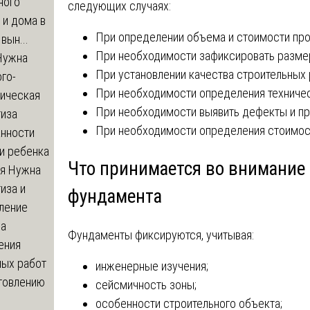
ного
следующих случаях:
 и дома в
При определении объема и стоимости про
вын...
При необходимости зафиксировать разме
ужна
При установлении качества строительных 
го-
При необходимости определения техничес
гическая
При необходимости выявить дефекты и пр
тиза
При необходимости определения стоимост
анности
и ребенка
Что принимается во внимание
я
Нужна
иза и
фундамента
ление
ва
Фундаменты фиксируются, учитывая:
ения
ных работ
инженерные изучения;
отовлению
сейсмичность зоны;
особенности строительного объекта;