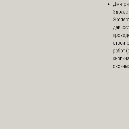
Дмитри
Здравст
Экспер
давнос
провед
строит
работ (
кирпич
оконных