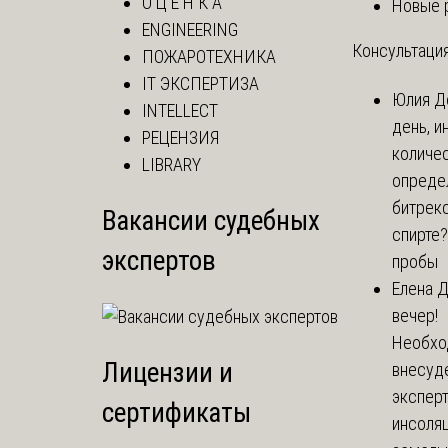
О Ц Е Н К А
Новые 
ENGINEERING
Консультация
ПОЖАРОТЕХНИКА
IT ЭКСПЕРТИЗА
Юлия
Д
INTELLECT
день, и
РЕЦЕНЗИЯ
количе
LIBRARY
опреде
битрекс
Вакансии судебных
спирте
экспертов
пробы
Елена
Д
вечер!
Необхо
Лицензии и
внесуд
экспер
сертификаты
инсоля