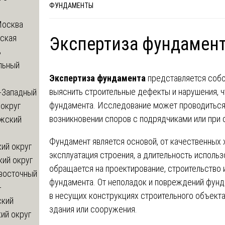
ФУНДАМЕНТЫ
Москва
ская
Экспертиза фундамен
ь
льный
Экспертиза фундамента
представляется собо
выяснить строительные дефекты и нарушения, 
-Западный
фундамента. Исследование может проводиться 
округ
возникновении споров с подрядчиками или при 
жский
Фундамент является основой, от качественных 
ий округ
эксплуатация строения, а длительность использ
кий округ
обращается на проектирование, строительство 
восточный
фундамента. От неполадок и повреждений фунд
-
в несущих конструкциях строительного объекта
ский
здания или сооружения.
ий округ