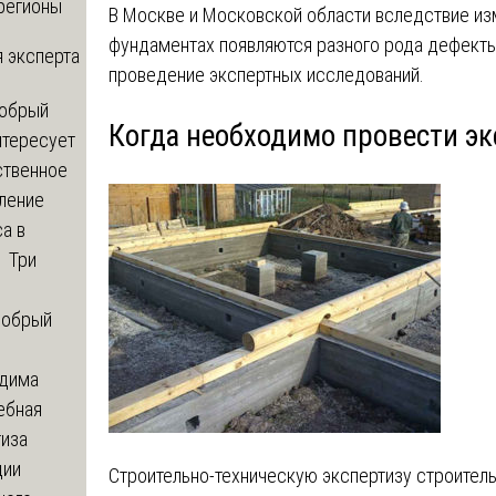
регионы
В Москве и Московской области вследствие из
фундаментах появляются разного рода дефекты
 эксперта
проведение экспертных исследований.
обрый
Когда необходимо провести э
нтересует
ственное
ление
а в
? Три
обрый
дима
ебная
тиза
ции
Строительно-техническую экспертизу строител