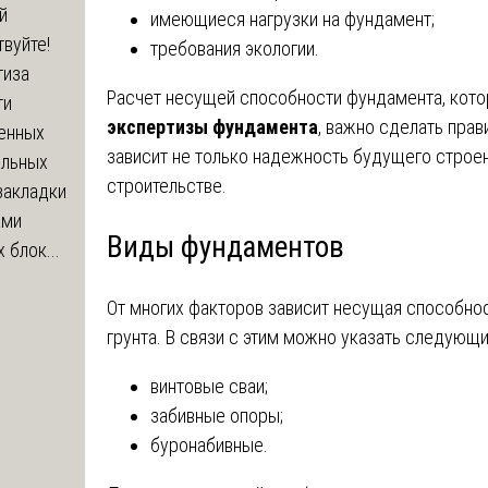
й
имеющиеся нагрузки на фундамент;
вуйте!
требования экологии.
тиза
Расчет несущей способности фундамента, кото
ти
экспертизы фундамента
, важно сделать прави
енных
зависит не только надежность будущего строен
ельных
строительстве.
закладки
ами
Виды фундаментов
 блок...
От многих факторов зависит несущая способнос
грунта. В связи с этим можно указать следующ
винтовые сваи;
забивные опоры;
буронабивные.