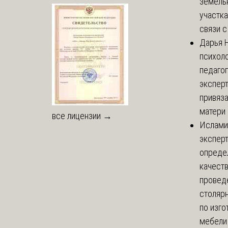
земель
участка
связи с 
Дарья
Н
психоло
педаго
экспер
привяз
матери 
все лицензии →
Ислами
эксперт
опреде
качест
провед
столяр
по изг
мебели