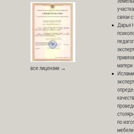
земель
участка
связи с 
Дарья
Н
психоло
педаго
экспер
привяз
матери 
все лицензии →
Ислами
эксперт
опреде
качест
провед
столяр
по изг
мебели