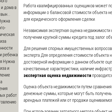
ного
Работа квалифицированных оценщиков может пон
 и дома в
информации о балансовой стоимости объекта н
вын...
для юридического оформления сделки.
ужна
го-
Независимая экспертная оценка недвижимости 
гическая
получении крупной суммы кредита под залог об
тиза
анности
Для решения спорных имущественных вопросов
и ребенка
эксперта.Для определения стоимости объекта н
я
Нужна
достоверной информации о данном объекте оце
иза и
качественные характеристики, наличие инфраст
ление
экспертная оценка недвижимости
проводится
ва
Оценка объекта недвижимости путем сравнени
ения
денежные суммы, которые могут быть получен
ных работ
арендных платежей или от продажи оцениваемог
отовлению
При использовании затратного метода объект 