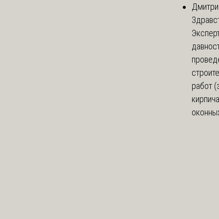
Дмитри
Здравст
Экспер
давнос
провед
строит
работ (
кирпич
оконных