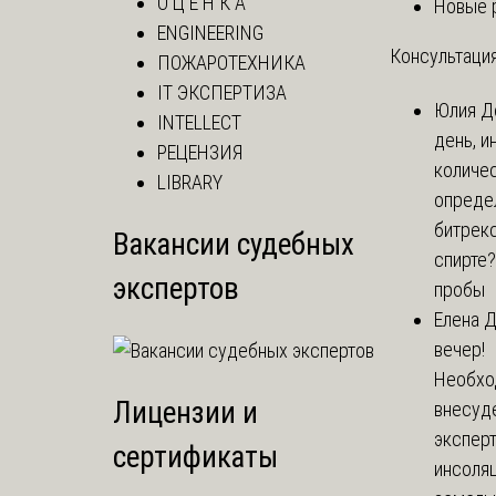
О Ц Е Н К А
Новые 
ENGINEERING
Консультация
ПОЖАРОТЕХНИКА
IT ЭКСПЕРТИЗА
Юлия
Д
INTELLECT
день, и
РЕЦЕНЗИЯ
количе
LIBRARY
опреде
битрекс
Вакансии судебных
спирте
экспертов
пробы
Елена
Д
вечер!
Необхо
Лицензии и
внесуд
экспер
сертификаты
инсоля