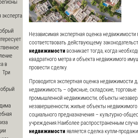
регионы
 эксперта
обрый
Независимая экспертная оценка недвижимости п
нтересует
соответствовать действующему законодательс
ственное
недвижимости
возникает тогда, когда необхо
ление
квадратного метра и объекта недвижимого иму
а в
провести сделку.
? Три
Проводится экспертная оценка недвижимости д
обрый
недвижимость – офисные, складские, торговые
промышленной недвижимости; объекты незаверш
дима
незавершенности; жилые объекты недвижимого
ебная
социального предназначения – культурно-общес
тиза
учреждения.Наиболее распространенным случ
ции
недвижимости
является сделка купли-продажи