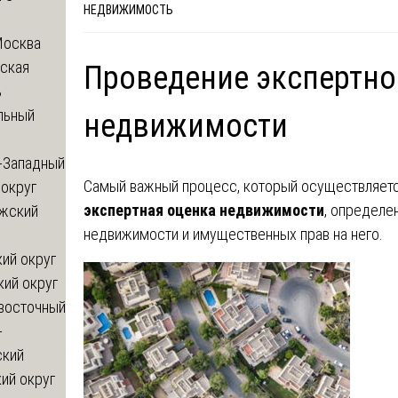
НЕДВИЖИМОСТЬ
Москва
ская
Проведение экспертно
ь
льный
недвижимости
-Западный
Самый важный процесс, который осуществляетс
округ
экспертная оценка недвижимости
, определе
жский
недвижимости и имущественных прав на него.
ий округ
кий округ
восточный
-
ский
ий округ