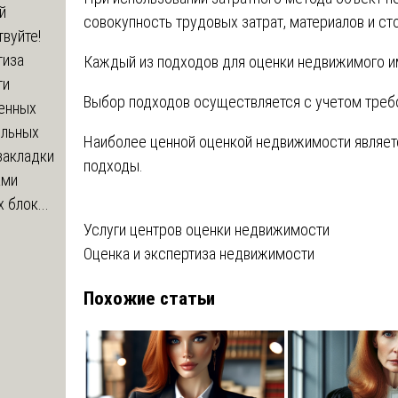
й
совокупность трудовых затрат, материалов и ст
вуйте!
тиза
Каждый из подходов для оценки недвижимого и
ти
Выбор подходов осуществляется с учетом треб
енных
ельных
Наиболее ценной оценкой недвижимости являетс
закладки
подходы.
ами
 блок...
Навигация
Услуги центров оценки недвижимости
Оценка и экспертиза недвижимости
по
Похожие статьи
записям