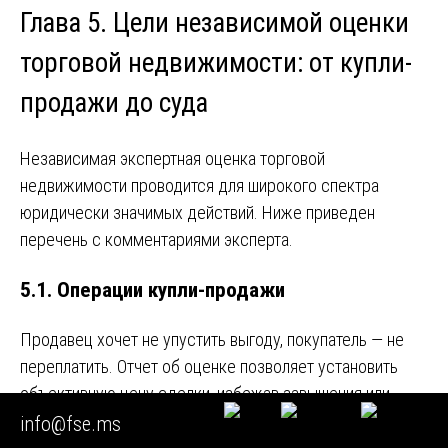
Глава 5. Цели независимой оценки
торговой недвижимости: от купли-
продажи до суда
Независимая экспертная оценка торговой
недвижимости проводится для широкого спектра
юридически значимых действий. Ниже приведен
перечень с комментариями эксперта.
5.1. Операции купли-продажи
Продавец хочет не упустить выгоду, покупатель — не
переплатить. Отчет об оценке позволяет установить
объективную цену сделки, избежав завышения или
занижения (особенно важно для сделок между
info@fse.ms
взаимозависимыми лицами — налоговые риски по ст. 40